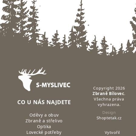
Zápatí
Copyright 2026
Zbraně Bílovec
.
Všechna práva
CO U NÁS NAJDETE
vyhrazena.
Design
Oděvy a obuv
Shoptetak.cz
Zbraně a střelivo
Optika
Lovecké potřeby
Vytvořil