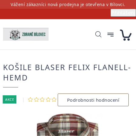
Přejít
Vážení zákazníci nová prodejna je otevřena v Bílovci.
na
Přihlášení
obsah
KOŠILE BLASER FELIX FLANELL-
HEMD
Průměrné
Podrobnosti hodnocení
AKCE
hodnocení
produktu
je
0,0
z
5
hvězdiček.