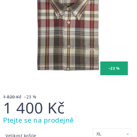
–23 %
1 820 Kč
–23 %
1 400 Kč
Měrná
Ptejte se na prodejně
cena:
Velikost košile