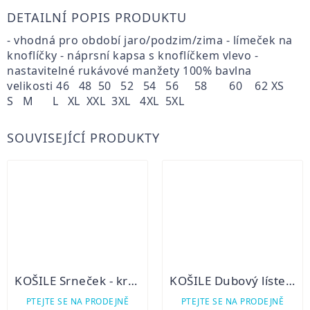
DETAILNÍ POPIS PRODUKTU
- vhodná pro období jaro/podzim/zima - límeček na
knoflíčky - náprsní kapsa s knoflíčkem vlevo -
nastavitelné rukávové manžety 100% bavlna
velikosti 46 48 50 52 54 56 58 60 62 XS
S M L XL XXL 3XL 4XL 5XL
SOUVISEJÍCÍ PRODUKTY
KOŠILE Srneček - krátký rukáv zelená
KOŠILE Dubový lístek bílá -dlohý rukáv
PTEJTE SE NA PRODEJNĚ
PTEJTE SE NA PRODEJNĚ