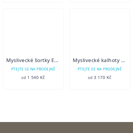
Myslivecké šortky ERIK
Myslivecké kalhoty QUEBEC s cordúrou
PTEJTE SE NA PRODEJNĚ
PTEJTE SE NA PRODEJNĚ
1 540 Kč
3 170 Kč
od
od