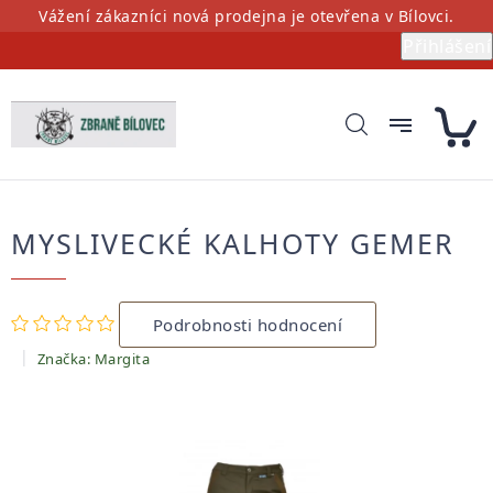
Přejít
Vážení zákazníci nová prodejna je otevřena v Bílovci.
na
Přihlášení
obsah
MYSLIVECKÉ KALHOTY GEMER
Průměrné
Podrobnosti hodnocení
hodnocení
produktu
Značka:
Margita
je
0,0
z
5
hvězdiček.