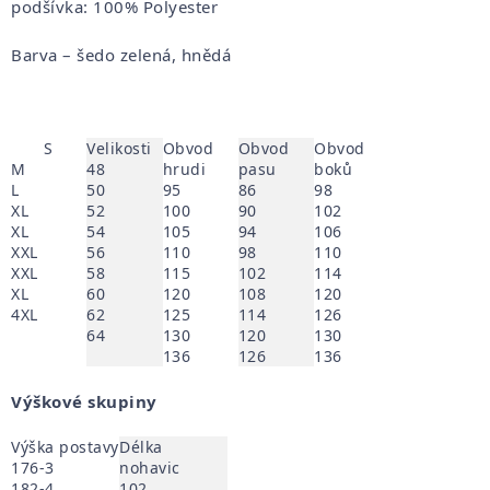
podšívka: 100% Polyester
Barva – šedo zelená, hnědá
S
Velikosti
Obvod
Obvod
Obvod
M
48
hrudi
pasu
boků
L
50
95
86
98
XL
52
100
90
102
XL
54
105
94
106
XXL
56
110
98
110
XXL
58
115
102
114
XL
60
120
108
120
4XL
62
125
114
126
64
130
120
130
136
126
136
Výškové skupiny
Výška postavy
Délka
176-3
nohavic
182-4
102