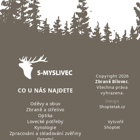
Zápatí
Copyright 2026
Zbraně Bílovec
.
Všechna práva
CO U NÁS NAJDETE
vyhrazena.
Design
Oděvy a obuv
Shoptetak.cz
Zbraně a střelivo
Optika
Lovecké potřeby
Vytvořil
Kynologie
Shoptet
Zpracování a skladování zvěřiny
Ostatní