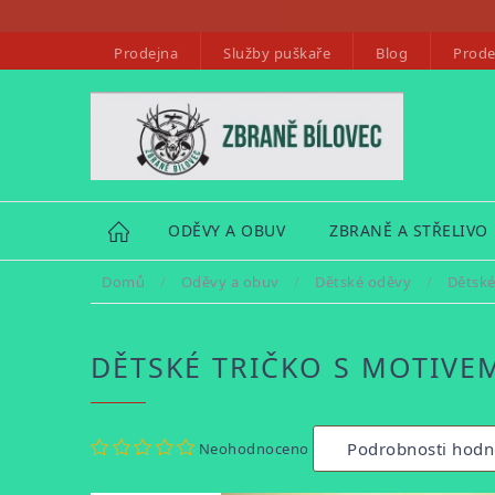
Přejít
na
Prodejna
Služby puškaře
Blog
Prode
obsah
HOME
ODĚVY A OBUV
ZBRANĚ A STŘELIVO
Domů
/
Oděvy a obuv
/
Dětské oděvy
/
Dětské 
DĚTSKÉ TRIČKO S MOTIVEM
Průměrné
Podrobnosti hodn
Neohodnoceno
hodnocení
produktu
je