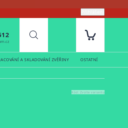
Přihlášení
612
Hledat
am.cz
RACOVÁNÍ A SKLADOVÁNÍ ZVĚŘINY
OSTATNÍ
PRODUK
Kód:
Zvolte variantu