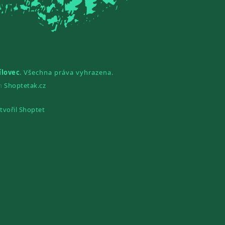
ílovec
. Všechna práva vyhrazena.
gn
Shoptetak.cz
tvořil Shoptet