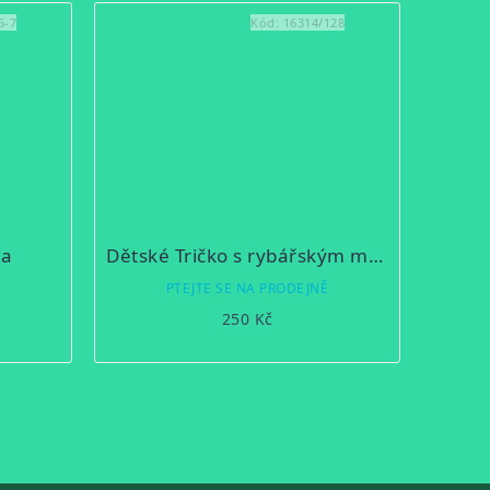
5-7
Kód:
16314/128
ka
Dětské Tričko s rybářským motivem - Ryby
Ě
PTEJTE SE NA PRODEJNĚ
250 Kč