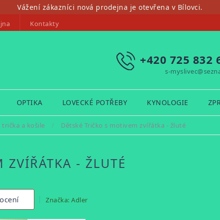
Vážení zákazníci nová prodejna je otevřena v Bílovci.
jna
Kontakty
+420 725 832 
s-myslivec@sezn
OPTIKA
LOVECKÉ POTŘEBY
KYNOLOGIE
ZP
trička a košile
/
Dětské Tričko s motivem zvířátka - žluté
 ZVÍŘÁTKA - ŽLUTÉ
ocení
Značka:
Adler