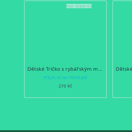
Kód:
16302/152
Dětské Tričko s rybářským motivem - Candát obecný
PTEJTE SE NA PRODEJNĚ
270 Kč