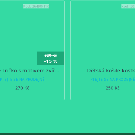
Kód:
26490/110
Kód:
30
320 Kč
–15 %
Dětské Tričko s motivem zvířátka - červené
Dětská košile kost
PTEJTE SE NA PRODEJNĚ
PTEJTE SE NA PRODEJN
270 Kč
250 Kč