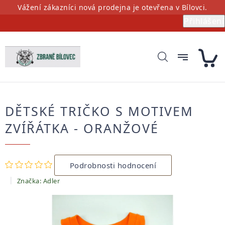
Přejít
Vážení zákazníci nová prodejna je otevřena v Bílovci.
na
Přihlášení
obsah
DĚTSKÉ TRIČKO S MOTIVEM
ZVÍŘÁTKA - ORANŽOVÉ
Průměrné
Podrobnosti hodnocení
hodnocení
produktu
Značka:
Adler
je
0,0
z
5
hvězdiček.