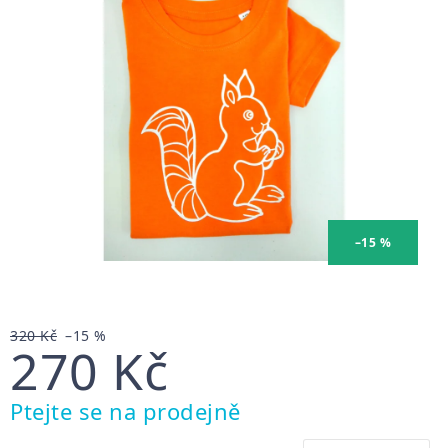
–15 %
320 Kč
–15 %
270 Kč
Měrná
Ptejte se na prodejně
cena: