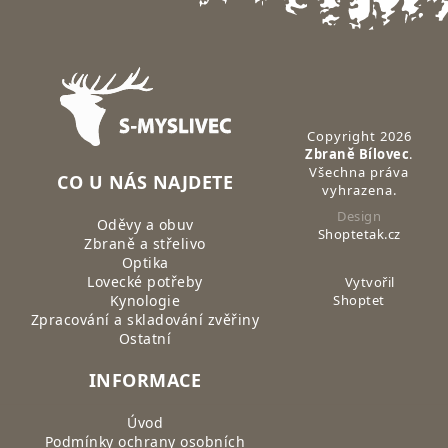
Zápatí
Copyright 2026
Zbraně Bílovec
.
Všechna práva
CO U NÁS NAJDETE
vyhrazena.
Design
Oděvy a obuv
Shoptetak.cz
Zbraně a střelivo
Optika
Lovecké potřeby
Vytvořil
Kynologie
Shoptet
Zpracování a skladování zvěřiny
Ostatní
INFORMACE
Úvod
Podmínky ochrany osobních