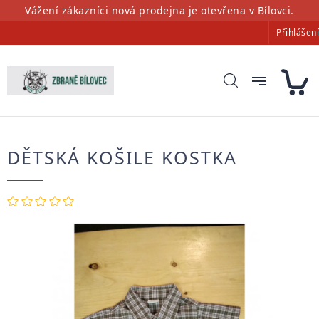
Přejít
Vážení zákazníci nová prodejna je otevřena v Bílovci.
na
Přihlášení
obsah
DĚTSKÁ KOŠILE KOSTKA
Průměrné
hodnocení
produktu
je
0,0
z
5
hvězdiček.