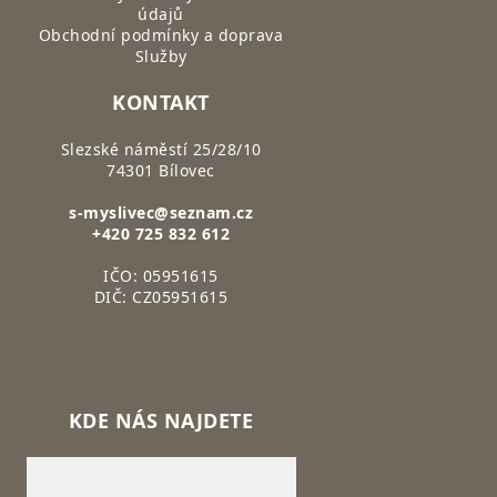
údajů
Obchodní podmínky a doprava
Služby
KONTAKT
Slezské náměstí 25/28/10
74301 Bílovec
s-myslivec@seznam.cz
+420 725 832 612
IČO: 05951615
DIČ: CZ05951615
KDE NÁS NAJDETE