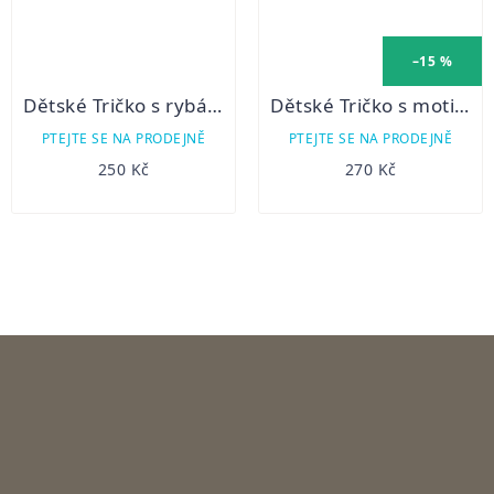
–15 %
Dětské Tričko s rybářským motivem - Sumec velký
Dětské Tričko s motivem zvířátka - žluté
PTEJTE SE NA PRODEJNĚ
PTEJTE SE NA PRODEJNĚ
250 Kč
270 Kč