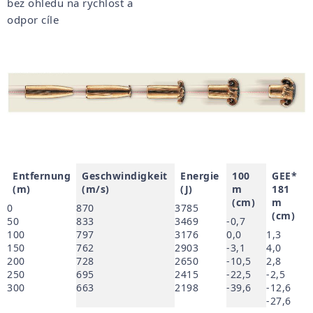
bez ohledu na rychlost a
odpor cíle
Entfernung
Geschwindigkeit
Energie
100
GEE*
(m)
(m/s)
(J)
m
181
(cm)
m
0
870
3785
(cm)
50
833
3469
-0,7
100
797
3176
0,0
1,3
150
762
2903
-3,1
4,0
200
728
2650
-10,5
2,8
250
695
2415
-22,5
-2,5
300
663
2198
-39,6
-12,6
-27,6