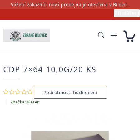
Přejít
Vážení zákazníci nová prodejna je otevřena v Bílovci.
na
Přihlášení
obsah
CDP 7×64 10,0G/20 KS
Průměrné
Podrobnosti hodnocení
hodnocení
produktu
Značka:
Blaser
je
0,0
z
5
hvězdiček.