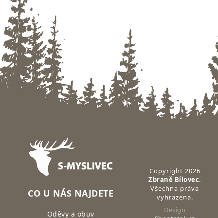
Zápatí
Copyright 2026
Zbraně Bílovec
.
Všechna práva
CO U NÁS NAJDETE
vyhrazena.
Design
Oděvy a obuv