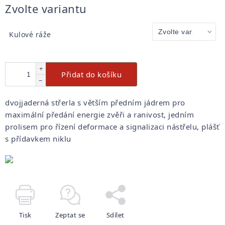
Měrná
Zvolte variantu
cena:
Kulové ráže
+
Přidat do košíku
−
dvojjaderná střerla s větším předním jádrem pro
maximální předání energie zvěři a ranivost, jedním
prolisem pro řízení deformace a signalizaci nástřelu, plášť
s přídavkem niklu
Tisk
Zeptat se
Sdílet