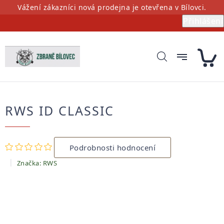
Přejít
Vážení zákazníci nová prodejna je otevřena v Bílovci.
na
Přihlášení
obsah
RWS ID CLASSIC
Průměrné
Podrobnosti hodnocení
hodnocení
produktu
Značka:
RWS
je
0,0
z
5
hvězdiček.