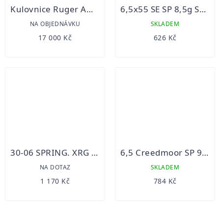
Kulovnice Ruger American Rifle Predatror 308 Win
6,5x55 SE SP 8,5g S&B 20ks
NA OBJEDNÁVKU
SKLADEM
17 000 Kč
626 Kč
30-06 SPRING. XRG 11,7g S&B 20ks
6,5 Creedmoor SP 9,1g S&B 20ks
NA DOTAZ
SKLADEM
1 170 Kč
784 Kč