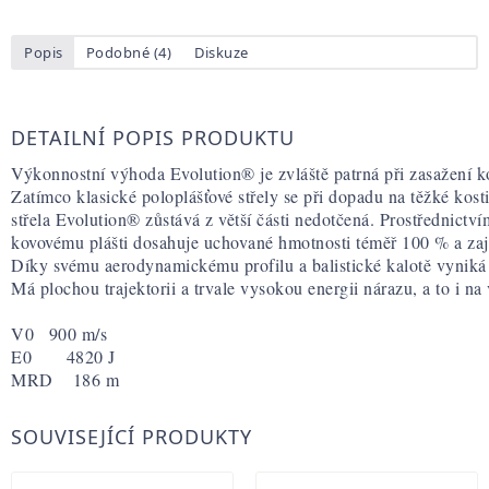
Popis
Podobné (4)
Diskuze
DETAILNÍ POPIS PRODUKTU
Výkonnostní výhoda Evolution® je zvláště patrná při zasažení kos
Zatímco klasické poloplášťové střely se při dopadu na těžké kost
střela Evolution® zůstává z větší části nedotčená. Prostřednic
kovovému plášti dosahuje uchované hmotnosti téměř 100 % a za
Díky svému aerodynamickému profilu a balistické kalotě vyniká s
Má plochou trajektorii a trvale vysokou energii nárazu, a to i na
V0   900 m/s
E0       4820 J
MRD    186 m
SOUVISEJÍCÍ PRODUKTY