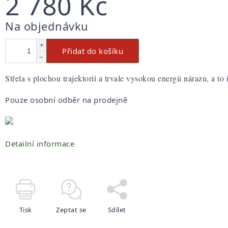
2 780 Kč
Měrná
Na objednávku
cena:
+
Přidat do košíku
−
Střela s plochou trajektorii a trvale vysokou energii nárazu, a to 
Pouze osobní odběr na prodejně
Detailní informace
Tisk
Zeptat se
Sdílet