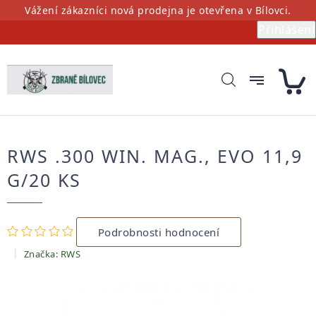
Přejít
Vážení zákazníci nová prodejna je otevřena v Bílovci.
na
Přihlášení
obsah
RWS .300 WIN. MAG., EVO 11,9
G/20 KS
Průměrné
Podrobnosti hodnocení
hodnocení
produktu
Značka:
RWS
je
0,0
z
5
hvězdiček.