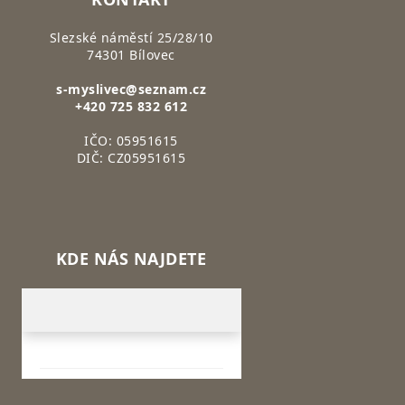
Slezské náměstí 25/28/10
74301 Bílovec
s-myslivec@seznam.cz
+420 725 832 612
IČO: 05951615
DIČ: CZ05951615
KDE NÁS NAJDETE