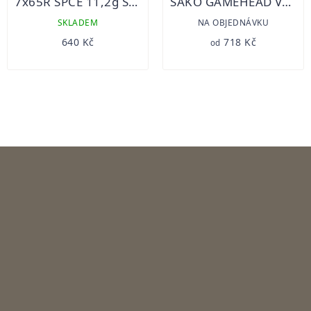
7x65R SPCE 11,2g S&B 20ks
SAKO GAMEHEAD VARMINT
SKLADEM
NA OBJEDNÁVKU
640 Kč
718 Kč
od