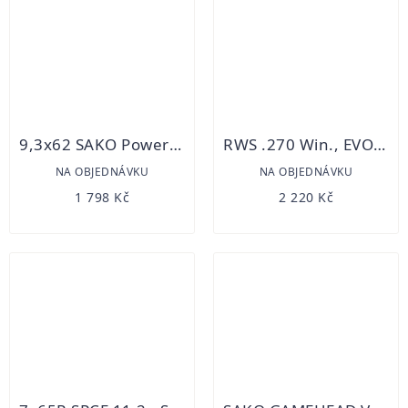
9,3x62 SAKO Powerhead 16,2g 20ks
RWS .270 Win., EVO 10 g/20 ks
NA OBJEDNÁVKU
NA OBJEDNÁVKU
1 798 Kč
2 220 Kč