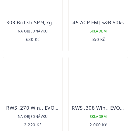
303 British SP 9,7g S&B 20ks
45 ACP FMJ S&B 50ks
NA OBJEDNÁVKU
SKLADEM
630 Kč
550 Kč
RWS .270 Win., EVO 10 g/20 ks
RWS .308 Win., EVO 11,9 g/20 ks
NA OBJEDNÁVKU
SKLADEM
2 220 Kč
2 000 Kč