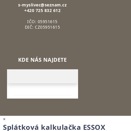
s-myslivec@seznam.cz
+420 725 832 612
IČO: 05951615
DIČ: CZ05951615
KDE NÁS NAJDETE
×
Splátková kalkulačka ESSOX