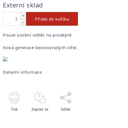
Měrná
Externí sklad
cena:
+
Přidat do košíku
−
Pouze osobní odběr na prodejně
Nová generace bezolovnatých střel.
Detailní informace
Tisk
Zeptat se
Sdílet