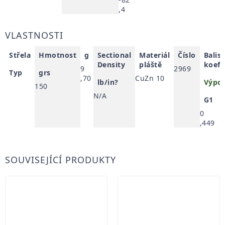
,4
VLASTNOSTI
Střela
Hmotnost
g
Sectional
Materiál
Číslo
Balis
Density
pláště
koefi
9
2969
Typ
grs
,70
CuZn 10
lb/in?
Výpoč
150
N/A
G1
0
,449
SOUVISEJÍCÍ PRODUKTY