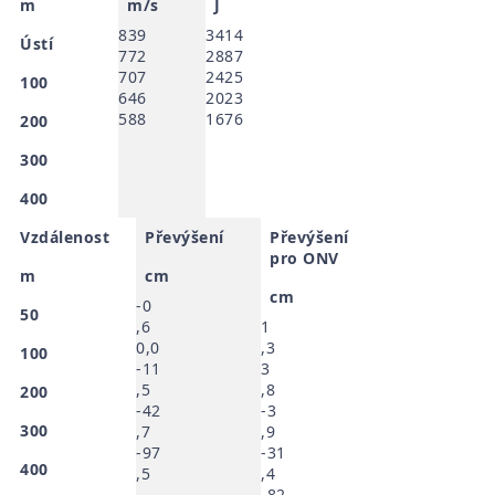
m
m/s
J
839
3414
Ústí
772
2887
707
2425
100
646
2023
588
1676
200
300
400
Vzdálenost
Převýšení
Převýšení
pro ONV
m
cm
cm
-0
50
,6
1
0,0
,3
100
-11
3
,5
,8
200
-42
-3
300
,7
,9
-97
-31
400
,5
,4
-82