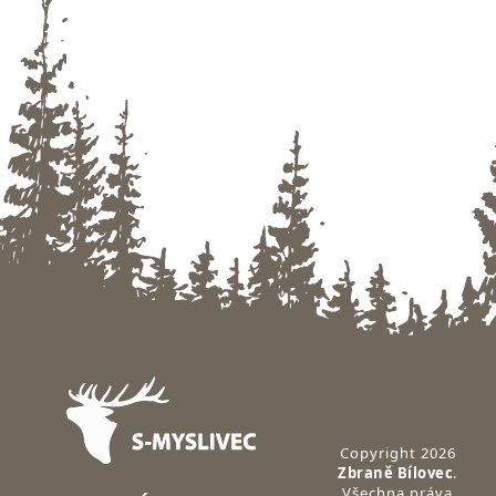
Zápatí
Copyright 2026
Zbraně Bílovec
.
Všechna práva