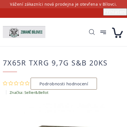
Přejít
Vážení zákazníci nová prodejna je otevřena v Bílovci.
na
Přihlášení
obsah
7X65R TXRG 9,7G S&B 20KS
Průměrné
Podrobnosti hodnocení
hodnocení
produktu
Značka:
Sellier&Bellot
je
0,0
z
5
hvězdiček.