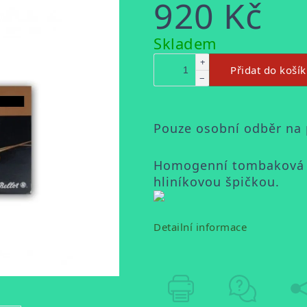
920 Kč
Měrná
Skladem
cena:
+
Přidat do koší
−
Pouze osobní odběr na
Homogenní tombaková st
hliníkovou špičkou.
Detailní informace