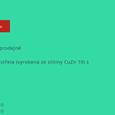
ku
 prodejně
řela (vyrobená ze slitiny CuZn 10) s