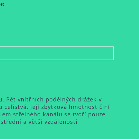
let
lu. Pět vnitřních podélných drážek v
 celistvá, její zbytková hmotnost činí
lem střelného kanálu se tvoří pouze
střední a větší vzdálenosti