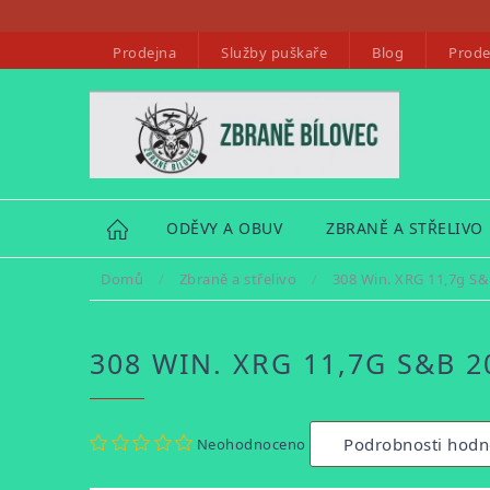
Přejít
na
Prodejna
Služby puškaře
Blog
Prode
obsah
HOME
ODĚVY A OBUV
ZBRANĚ A STŘELIVO
Domů
/
Zbraně a střelivo
/
308 Win. XRG 11,7g S&
308 WIN. XRG 11,7G S&B 2
Průměrné
Podrobnosti hodn
Neohodnoceno
hodnocení
produktu
je