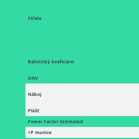
Střela
Balistický koeficient
ONV
Náboj
Plášť
Power Factor Estimated
+P munice