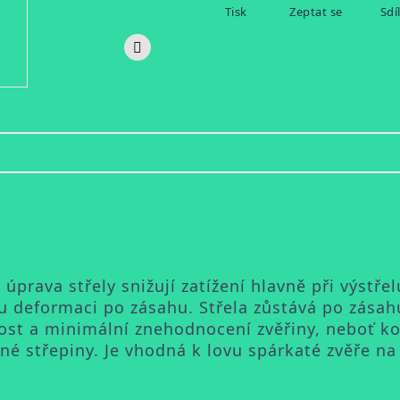
Tisk
Zeptat se
Sdí
 úprava střely snižují zatížení hlavně při výstře
ou deformaci po zásahu. Střela zůstává po zásahu
st a minimální znehodnocení zvěřiny, neboť ko
é střepiny. Je vhodná k lovu spárkaté zvěře na 