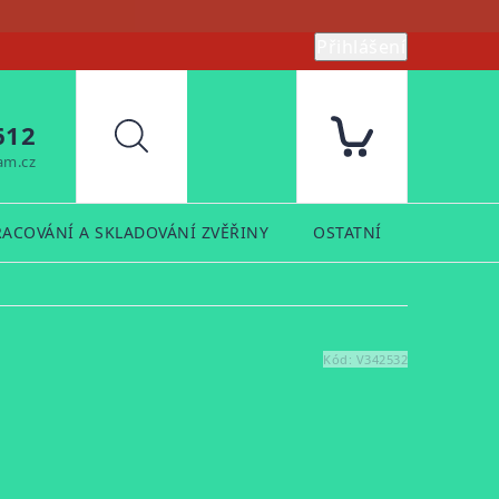
Přihlášení
612
Hledat
am.cz
RACOVÁNÍ A SKLADOVÁNÍ ZVĚŘINY
OSTATNÍ
PRODUK
Kód:
V342532