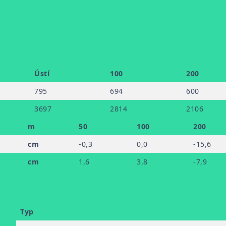
Ústí
100
200
795
694
600
3697
2814
2106
m
50
100
200
cm
-0
,3
0,0
-15
,6
cm
1
,6
3
,8
-7
,9
Typ