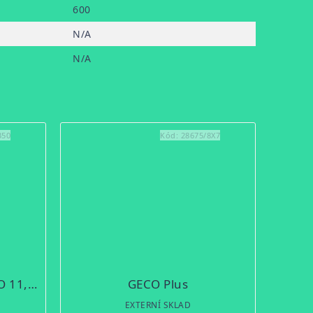
600
N/A
N/A
350
Kód:
28675/8X7
RWS .300 Win. Mag., EVO 11,9 g/20 ks
GECO Plus
EXTERNÍ SKLAD