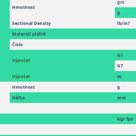
grs
Hmotnost
g
Sectional Density
lb/in?
Materiál pláště
Číslo
G1
Výpočet
G7
Výpočet
m
Hmotnost
g
Délka
mm
kgr·fps