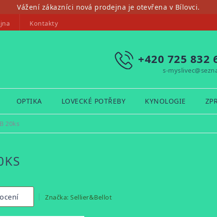
Vážení zákazníci nová prodejna je otevřena v Bílovci.
jna
Kontakty
+420 725 832 
s-myslivec@sezn
OPTIKA
LOVECKÉ POTŘEBY
KYNOLOGIE
ZP
B 20ks
0KS
ocení
Značka:
Sellier&Bellot