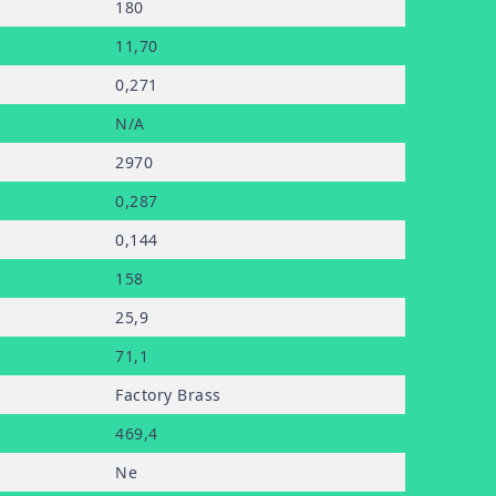
180
11
,70
0
,271
N/A
2970
0
,287
0
,144
158
25
,9
71
,1
Factory Brass
469
,4
Ne