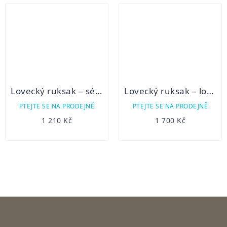
Lovecký ruksak – ségl 7B/1
Lovecký ruksak – lovecké plátno 8B/3
PTEJTE SE NA PRODEJNĚ
PTEJTE SE NA PRODEJNĚ
1 210 Kč
1 700 Kč