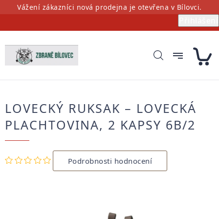
Přejít
Vážení zákazníci nová prodejna je otevřena v Bílovci.
na
Přihlášení
obsah
LOVECKÝ RUKSAK – LOVECKÁ
PLACHTOVINA, 2 KAPSY 6B/2
Průměrné
Podrobnosti hodnocení
hodnocení
produktu
je
0,0
z
5
hvězdiček.