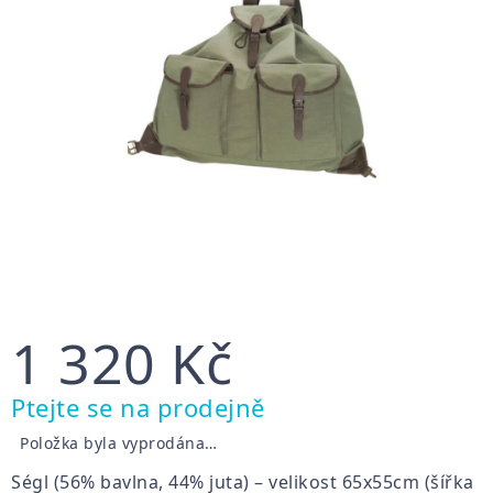
1 320 Kč
Měrná
Ptejte se na prodejně
cena:
Položka byla vyprodána…
Ségl (56% bavlna, 44% juta) – velikost 65x55cm (šířka