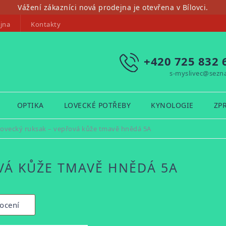
Vážení zákazníci nová prodejna je otevřena v Bílovci.
jna
Kontakty
+420 725 832 
s-myslivec@sezn
OPTIKA
LOVECKÉ POTŘEBY
KYNOLOGIE
ZP
ovecký ruksak – vepřová kůže tmavě hnědá 5A
VÁ KŮŽE TMAVĚ HNĚDÁ 5A
ocení