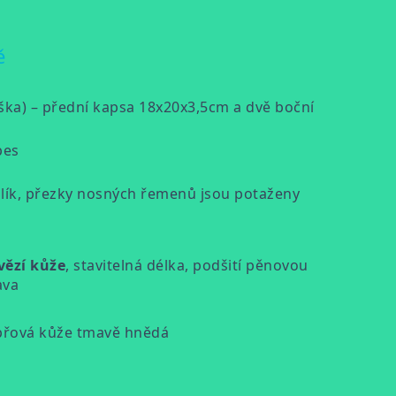
ě
ýška) – přední kapsa 18x20x3,5cm a dvě boční
pes
lík, přezky nosných řemenů jsou potaženy
vězí kůže
, stavitelná délka, podšití pěnovou
ava
epřová kůže tmavě hnědá