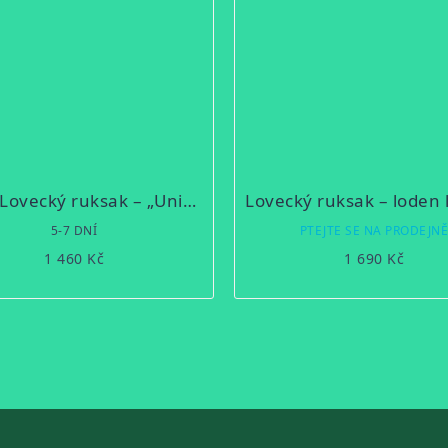
16B/1 Lovecký ruksak – „Universal“ – ségl (Kopírovat)
5-7 DNÍ
PTEJTE SE NA PRODEJN
1 460 Kč
1 690 Kč