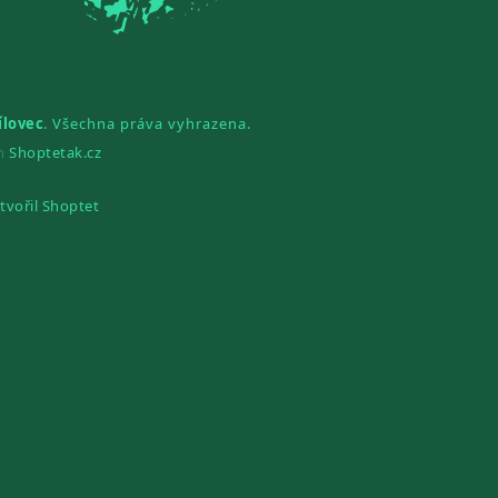
ílovec
. Všechna práva vyhrazena.
gn
Shoptetak.cz
tvořil Shoptet