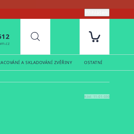
Přihlášení
612
Hledat
am.cz
RACOVÁNÍ A SKLADOVÁNÍ ZVĚŘINY
OSTATNÍ
PRODUK
Kód:
11-01-030