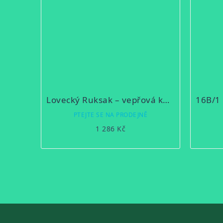
Lovecký Ruksak – vepřová kůže tmavě hnědá 3A
PTEJTE SE NA PRODEJNĚ
1 286 Kč