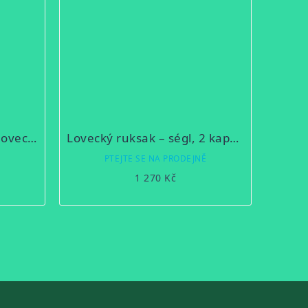
Lovecký ruksak – loden lovecká zeleň, 2 kapsy 6D
Lovecký ruksak – ségl, 2 kapsy 6B/1
Ě
PTEJTE SE NA PRODEJNĚ
1 270 Kč