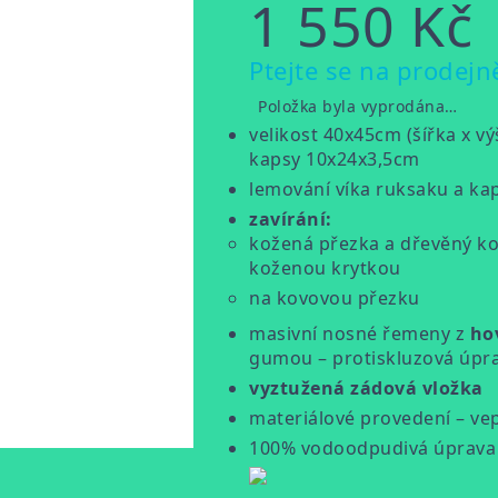
1 550 Kč
Měrná
Ptejte se na prodejn
cena:
Položka byla vyprodána…
velikost 40x45cm (šířka x v
kapsy 10x24x3,5cm
lemování víka ruksaku a ka
zavírání:
kožená přezka a dřevěný ko
koženou krytkou
na kovovou přezku
masivní nosné řemeny z
ho
gumou – protiskluzová úpr
vyztužená zádová vložka
materiálové provedení – v
100% vodoodpudivá úprava