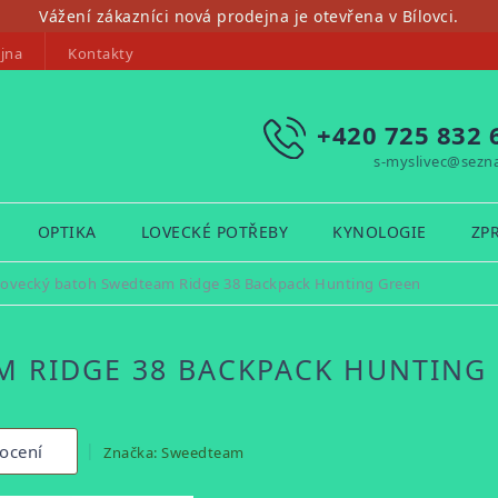
Vážení zákazníci nová prodejna je otevřena v Bílovci.
jna
Kontakty
+420 725 832 
s-myslivec@sezn
OPTIKA
LOVECKÉ POTŘEBY
KYNOLOGIE
ZP
ovecký batoh Swedteam Ridge 38 Backpack Hunting Green
M RIDGE 38 BACKPACK HUNTING
ocení
Značka:
Sweedteam