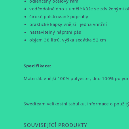
odlehčený ocelový rám
voděodolné dno z umělé kůže se zdviženými ok
široké polstrované popruhy
praktické kapsy vnější i jedna vnitřní
nastavitelný náprsní pás
objem 38 litrů, výška sedátka 52 cm
Specifikace:
Materiál: vnější 100% polyester, dno 100% polyu
Swedteam velikostní tabulku, informace o použit
SOUVISEJÍCÍ PRODUKTY