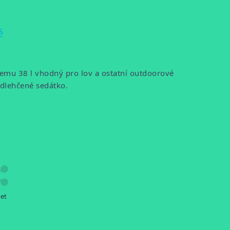
ě
emu 38 l vhodný pro lov a ostatní outdoorové
 odlehčené sedátko.
let