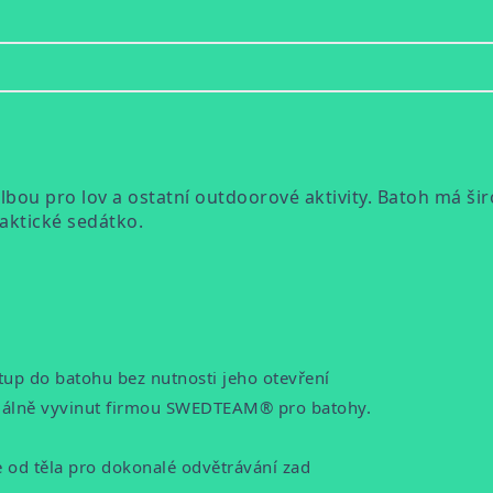
volbou pro lov a ostatní outdoorové aktivity. Batoh má š
aktické sedátko.
tup do batohu bez nutnosti jeho otevření
eciálně vyvinut firmou SWEDTEAM® pro batohy.
e od těla pro dokonalé odvětrávání zad