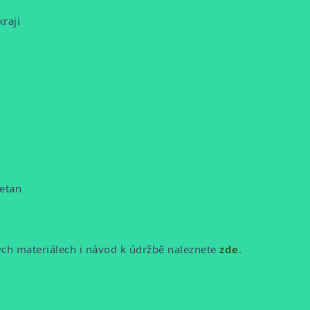
raji
retan
ých materiálech i návod k údržbě naleznete
zde
.