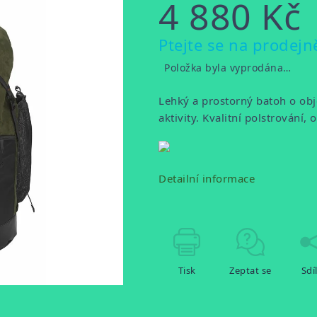
4 880 Kč
Měrná
Ptejte se na prodejn
cena:
Položka byla vyprodána…
Lehký a prostorný batoh o obj
aktivity. Kvalitní polstrování,
Detailní informace
Tisk
Zeptat se
Sdí