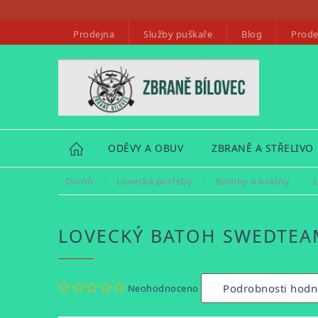
Přejít
na
Prodejna
Služby puškaře
Blog
Prode
obsah
HOME
ODĚVY A OBUV
ZBRANĚ A STŘELIVO
Domů
/
Lovecké potřeby
/
Batohy a brašny
/
L
LOVECKÝ BATOH SWEDTEA
Průměrné
Podrobnosti hodn
Neohodnoceno
hodnocení
produktu
je