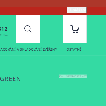
Přihlášení
612
Hledat
am.cz
RACOVÁNÍ A SKLADOVÁNÍ ZVĚŘINY
OSTATNÍ
PRODUK
 GREEN
Kód:
5SW100357-407