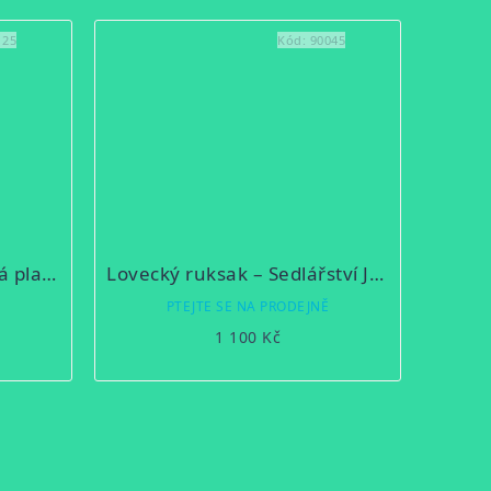
125
Kód:
90045
Lovecký ruksak – lovecká plachtovina 7B/2
Lovecký ruksak – Sedlářství Jelínek maskáč "A"
Ě
PTEJTE SE NA PRODEJNĚ
1 100 Kč