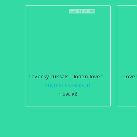
Kód:
11-01-100
Lovecký ruksak – loden lovecká zeleň, 2 kapsy 6D
Lovec
PTEJTE SE NA PRODEJNĚ
1 690 Kč