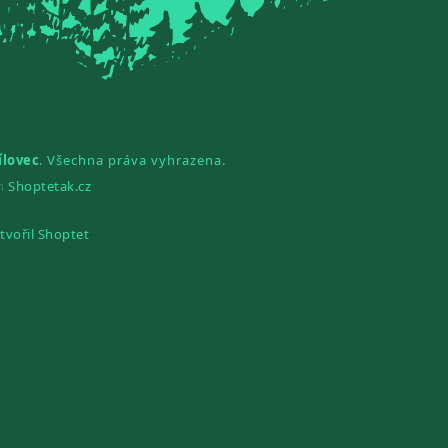
ílovec
. Všechna práva vyhrazena.
gn
Shoptetak.cz
tvořil Shoptet