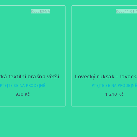
Kód:
B94/A
Kód:
11-01-
ká textilní brašna větší
PTEJTE SE NA PRODEJNĚ
PTEJTE SE NA PRODEJN
930 Kč
1 210 Kč