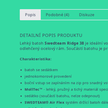
Popis
Podobné (4)
Diskuze
DETAILNÍ POPIS PRODUKTU
Lehký batoh
Swedteam Ridge 38
je ideální 
odlehčený ocelový rám. Součástí batohu je pr
Charakteristika:
batoh se sedátkem
jednokomorové provedení
boční vstup se zapínáním na zip pro snadný vs
MollTec™
- lehký, pružný a tichý materiál sp
sedátko (součástí batohu, nelze odepnout)
SWEDTEAM® Air Flex
systém držící batoh dál