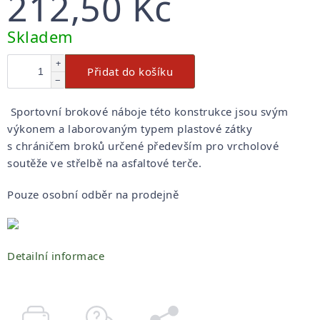
212,50 Kč
Měrná
Skladem
cena:
+
Přidat do košíku
−
Sportovní brokové náboje této konstrukce jsou svým
výkonem a laborovaným typem plastové zátky
s chráničem broků určené především pro vrcholové
soutěže ve střelbě na asfaltové terče.
Pouze osobní odběr na prodejně
Detailní informace