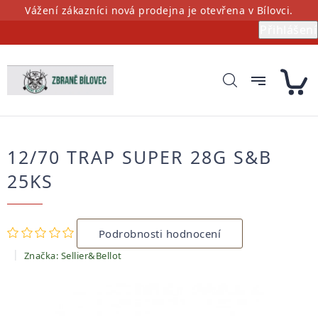
Přejít
Vážení zákazníci nová prodejna je otevřena v Bílovci.
na
Přihlášení
obsah
12/70 TRAP SUPER 28G S&B
25KS
Průměrné
Podrobnosti hodnocení
hodnocení
produktu
Značka:
Sellier&Bellot
je
0,0
z
5
hvězdiček.