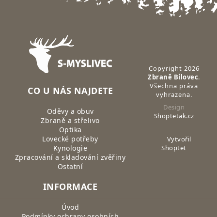
Zápatí
Copyright 2026
Zbraně Bílovec
.
Všechna práva
CO U NÁS NAJDETE
vyhrazena.
Design
Oděvy a obuv
Shoptetak.cz
Zbraně a střelivo
Optika
Lovecké potřeby
Vytvořil
Kynologie
Shoptet
Zpracování a skladování zvěřiny
Ostatní
INFORMACE
Úvod
Podmínky ochrany osobních