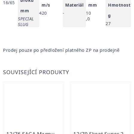
broku
16/65
m/s
Materiál
mm
Hmotnost
mm
420
-
10
g
SPECIAL
,0
27
SLUG
Prodej pouze po předložení platného ZP na prodejně
SOUVISEJÍCÍ PRODUKTY
12/76 SAGA Magnum 50 25ks
12/70 Skeet Super 24g S&B 25ks