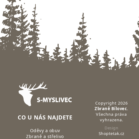
Zápatí
Copyright 2026
Zbraně Bílovec
.
Všechna práva
CO U NÁS NAJDETE
vyhrazena.
Design
Oděvy a obuv
Shoptetak.cz
Zbraně a střelivo