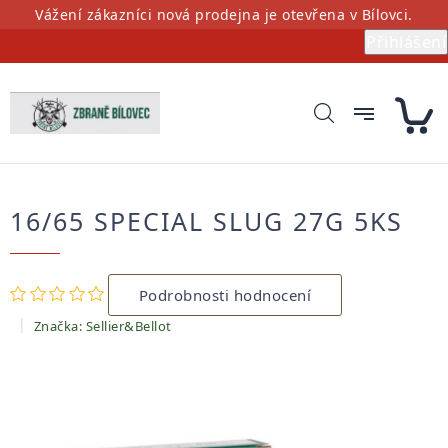
Přejít
Vážení zákazníci nová prodejna je otevřena v Bílovci.
na
Přihlášení
obsah
16/65 SPECIAL SLUG 27G 5KS
Průměrné
Podrobnosti hodnocení
hodnocení
produktu
Značka:
Sellier&Bellot
je
0,0
z
5
hvězdiček.