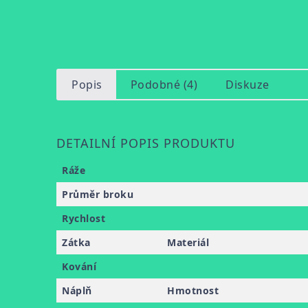
Popis
Podobné (4)
Diskuze
DETAILNÍ POPIS PRODUKTU
Ráže
Průměr broku
Rychlost
Zátka
Materiál
Kování
Náplň
Hmotnost