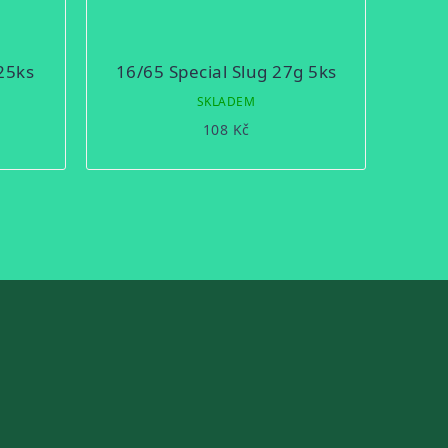
25ks
16/65 Special Slug 27g 5ks
SKLADEM
108 Kč