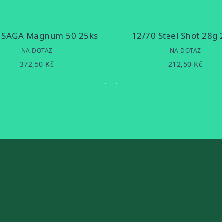
 SAGA Magnum 50 25ks
12/70 Steel Shot 28g 
NA DOTAZ
NA DOTAZ
372,50 Kč
212,50 Kč