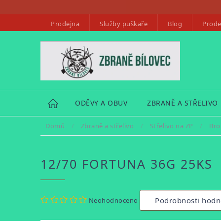
Přejít
na
Prodejna
Služby puškaře
Blog
Prode
obsah
HOME
ODĚVY A OBUV
ZBRANĚ A STŘELIVO
Domů
/
Zbraně a střelivo
/
Střelivo na ZP
/
Bro
12/70 FORTUNA 36G 25KS
Průměrné
Podrobnosti hodn
Neohodnoceno
hodnocení
produktu
je