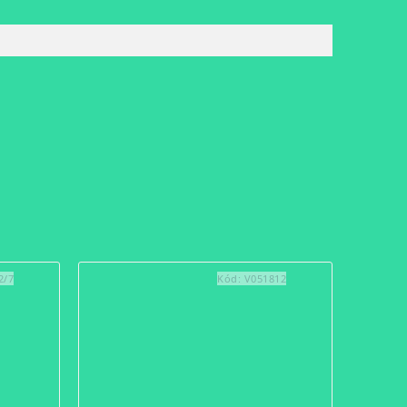
2/7
Kód:
V051812