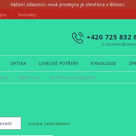
Vážení zákazníci nová prodejna je otevřena v Bílovci.
jna
Kontakty
+420 725 832 
s-myslivec@sezn
OPTIKA
LOVECKÉ POTŘEBY
KYNOLOGIE
ZP
kové
/
Ráže 12 Ga
/
12/70 Fortuna 36g 25ks
ocení
Značka:
Sellier&Bellot