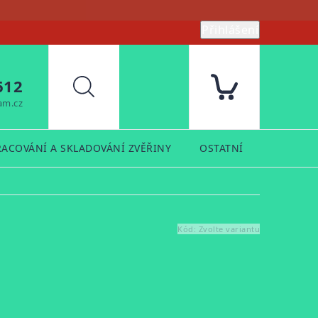
Přihlášení
612
Hledat
am.cz
RACOVÁNÍ A SKLADOVÁNÍ ZVĚŘINY
OSTATNÍ
PRODUK
Kód:
Zvolte variantu