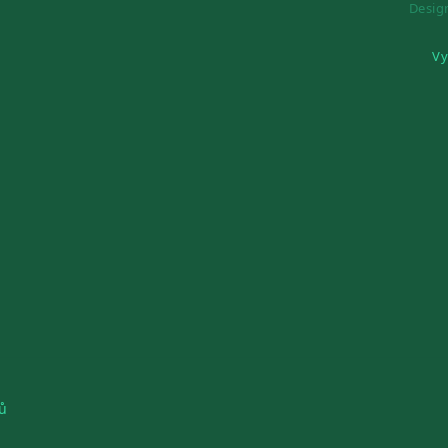
Desi
Vy
ů