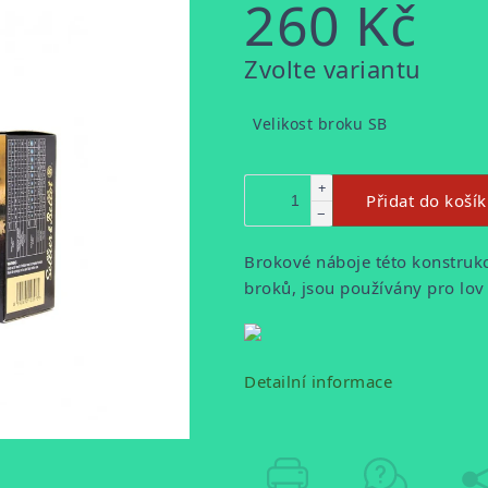
260 Kč
Měrná
Zvolte variantu
cena:
Velikost broku SB
+
Přidat do koší
−
Brokové náboje této konstruk
broků, jsou používány pro lov 
Detailní informace