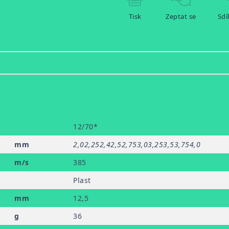
Tisk
Zeptat se
Sdí
12/70*
mm
2,0
2,25
2,4
2,5
2,75
3,0
3,25
3,5
3,75
4,0
m/s
385
Plast
mm
12
,5
g
36