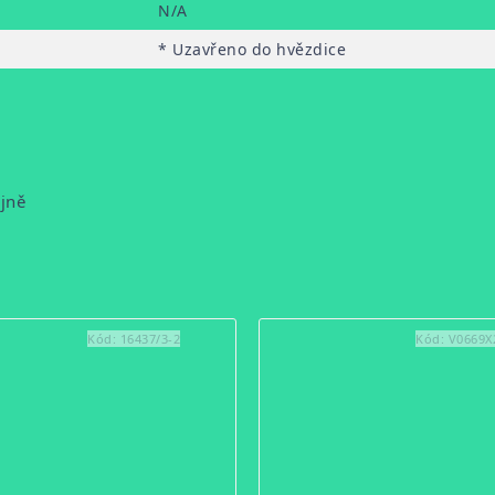
N/A
* Uzavřeno do hvězdice
ejně
Kód:
16437/3-2
Kód:
V0669X