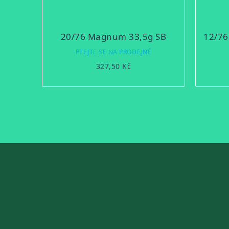
20/76 Magnum 33,5g SB
12/76
PTEJTE SE NA PRODEJNĚ
327,50 Kč