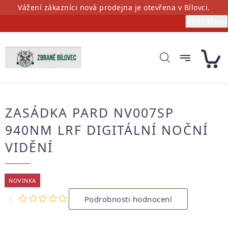
Přejít
Vážení zákazníci nová prodejna je otevřena v Bílovci.
na
Přihlášení
obsah
ZASÁDKA PARD NV007SP
940NM LRF DIGITÁLNÍ NOČNÍ
VIDĚNÍ
NOVINKA
Průměrné
Podrobnosti hodnocení
hodnocení
produktu
je