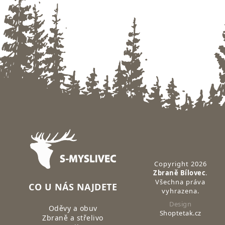
Zápatí
Copyright 2026
Zbraně Bílovec
.
Všechna práva
CO U NÁS NAJDETE
vyhrazena.
Design
Oděvy a obuv
Shoptetak.cz
Zbraně a střelivo