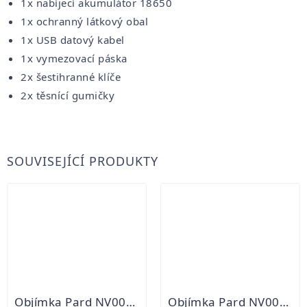
1x nabíjecí akumulátor 18650
1x ochranný látkový obal
1x USB datový kabel
1x vymezovací páska
2x šestihranné klíče
2x těsnící gumičky
SOUVISEJÍCÍ PRODUKTY
Objímka Pard NV007S a NV007SP 45mm
Objímka Pard NV007S a NV007SP 48mm