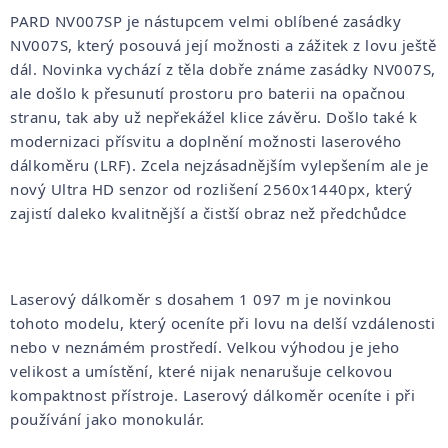
PARD NV007SP je nástupcem velmi oblíbené zasádky
NV007S, který posouvá její možnosti a zážitek z lovu ještě
dál. Novinka vychází z těla dobře známe zasádky NV007S,
ale došlo k přesunutí prostoru pro baterii na opačnou
stranu, tak aby už nepřekážel klice závěru. Došlo také k
modernizaci přísvitu a doplnění možnosti laserového
dálkoměru (LRF). Zcela nejzásadnějším vylepšením ale je
nový Ultra HD senzor od rozlišení 2560x1440px, který
zajistí daleko kvalitnější a čistší obraz než předchůdce
Laserový dálkoměr s dosahem 1 097 m je novinkou
tohoto modelu, který oceníte při lovu na delší vzdálenosti
nebo v neznámém prostředí. Velkou výhodou je jeho
velikost a umístění, které nijak nenarušuje celkovou
kompaktnost přístroje. Laserový dálkoměr oceníte i při
používání jako monokulár.