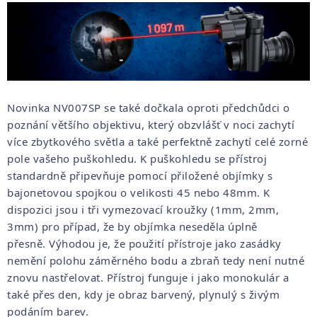
Novinka NV007SP se také dočkala oproti předchůdci o
poznání většího objektivu, který obzvlášť v noci zachytí
více zbytkového světla a také perfektně zachytí celé zorné
pole vašeho puškohledu. K puškohledu se přístroj
standardně připevňuje pomocí přiložené objímky s
bajonetovou spojkou o velikosti 45 nebo 48mm. K
dispozici jsou i tři vymezovací kroužky (1mm, 2mm,
3mm) pro případ, že by objímka neseděla úplně
přesně. Výhodou je, že použití přístroje jako zasádky
nemění polohu záměrného bodu a zbraň tedy není nutné
znovu nastřelovat. Přístroj funguje i jako monokulár a
také přes den, kdy je obraz barvený, plynulý s živým
podáním barev.