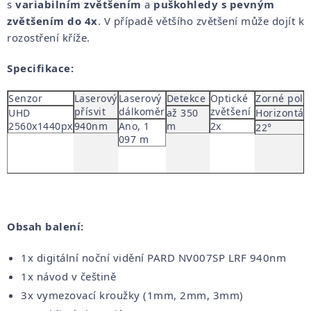
s
variabilním zvětšením
a
puškohledy s pevným
zvětšením do 4x
. V případě většího zvětšení může dojít k
rozostření kříže.
Specifikace:
Senzor
Laserový
Laserový
Detekce
Optické
Zorné pole
přísvit
dálkoměr
zvětšení
UHD
až 350
Horizontál
2560x1440px
940nm
Ano, 1
m
2x
22°
097 m
Obsah balení:
1x digitální noční vidění PARD NV007SP LRF 940nm
1x návod v češtině
3x vymezovací kroužky (1mm, 2mm, 3mm)