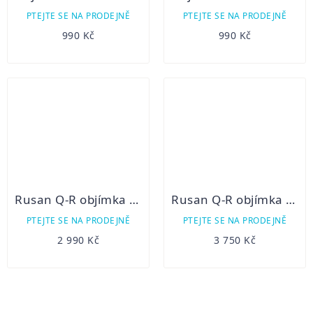
PTEJTE SE NA PRODEJNĚ
PTEJTE SE NA PRODEJNĚ
990 Kč
990 Kč
Rusan Q-R objímka pro Pard NV007S
Rusan Q-R objímka pro Pard NV007S pro atypické puškohledy (Swarovski, Zeiss, Leica)
PTEJTE SE NA PRODEJNĚ
PTEJTE SE NA PRODEJNĚ
2 990 Kč
3 750 Kč