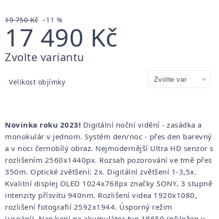
19 750 Kč
–11 %
17 490 Kč
Měrná
Zvolte variantu
cena:
Velikost objímky
Novinka roku 2023!
Digitální noční vidění - zasádka a
monokulár v jednom. Systém den/noc - přes den barevný
a v noci černobílý obraz. Nejmodernější Ultra HD senzor s
rozlišením 2560x1440px. Rozsah pozorování ve tmě přes
350m. Optické zvětšení: 2x. D
igitální zvětšení 1-3,5x.
Kvalitní displej OLED 1024x768px značky SONY
.
3 stupně
intenzity přísvitu 940nm. Rozlišení videa 1920x1080,
rozlišení fotografií 2592x1944. Úsporný režim
(uspání). Napájení na akumulátor typ 18650 (přiložen v