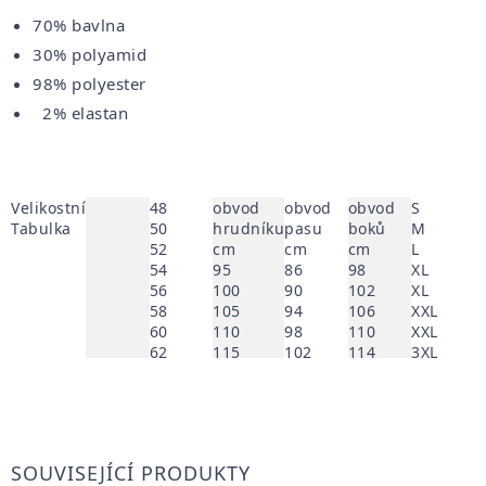
70% bavlna
30% polyamid
98% polyester
2% elastan
Velikostní
48
obvod
obvod
obvod
S
Tabulka
50
hrudníku
pasu
boků
M
52
cm
cm
cm
L
54
95
86
98
XL
56
100
90
102
XL
58
105
94
106
XXL
60
110
98
110
XXL
62
115
102
114
3XL
64
120
108
120
4XL
125
114
126
130
120
130
136
126
136
SOUVISEJÍCÍ PRODUKTY