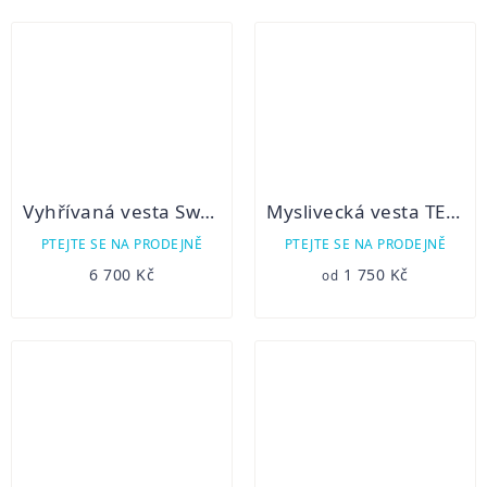
Vyhřívaná vesta Swedteam Alpha Light PRO M Heat green
Myslivecká vesta TESIL společenská
PTEJTE SE NA PRODEJNĚ
PTEJTE SE NA PRODEJNĚ
6 700 Kč
1 750 Kč
od