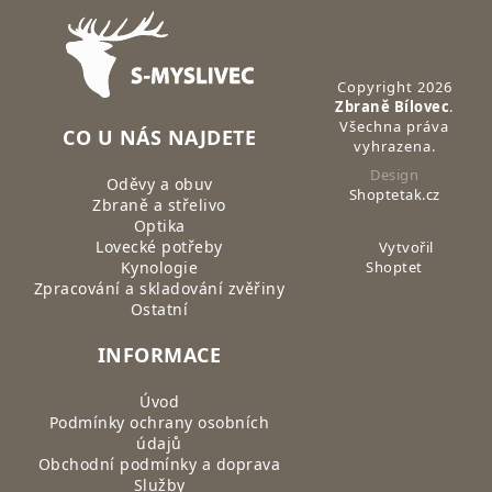
Zápatí
Copyright 2026
Zbraně Bílovec
.
Všechna práva
CO U NÁS NAJDETE
vyhrazena.
Design
Oděvy a obuv
Shoptetak.cz
Zbraně a střelivo
Optika
Lovecké potřeby
Vytvořil
Kynologie
Shoptet
Zpracování a skladování zvěřiny
Ostatní
INFORMACE
Úvod
Podmínky ochrany osobních
údajů
Obchodní podmínky a doprava
Služby