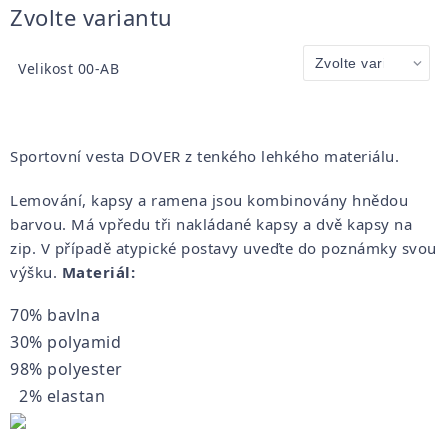
Měrná
Zvolte variantu
cena:
Velikost 00-AB
Sportovní vesta DOVER z tenkého lehkého materiálu.
Lemování, kapsy a ramena jsou kombinovány hnědou
barvou. Má vpředu tři nakládané kapsy a dvě kapsy na
zip. V případě atypické postavy uveďte do poznámky svou
výšku.
Materiál:
70% bavlna
30% polyamid
98% polyester
2% elastan