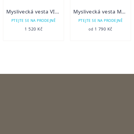
Myslivecká vesta VILIAM
Myslivecká vesta MURÁŇ - NOVINKA 2021
PTEJTE SE NA PRODEJNĚ
PTEJTE SE NA PRODEJNĚ
1 520 Kč
1 790 Kč
od