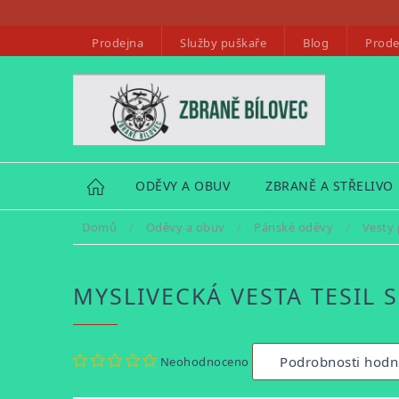
Přejít
na
Prodejna
Služby puškaře
Blog
Prode
obsah
HOME
ODĚVY A OBUV
ZBRANĚ A STŘELIVO
Domů
/
Oděvy a obuv
/
Pánské oděvy
/
Vesty
MYSLIVECKÁ VESTA TESIL 
Průměrné
Podrobnosti hodn
Neohodnoceno
hodnocení
produktu
je