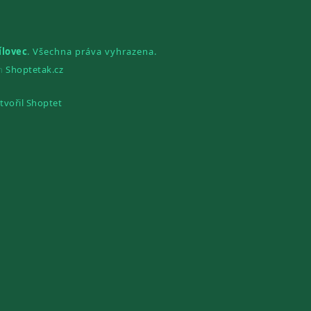
ílovec
. Všechna práva vyhrazena.
gn
Shoptetak.cz
tvořil Shoptet