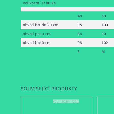
Velikostní Tabulka
48
50
obvod hrudníku cm
95
100
obvod pasu cm
86
90
obvod boků cm
98
102
S
M
SOUVISEJÍCÍ PRODUKTY
Kód:
100364-420/L