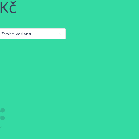
 Kč
let