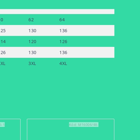
60
62
64
125
130
136
114
120
126
126
130
136
XXL
3XL
4XL
6-1
Kód:
M16006/48-