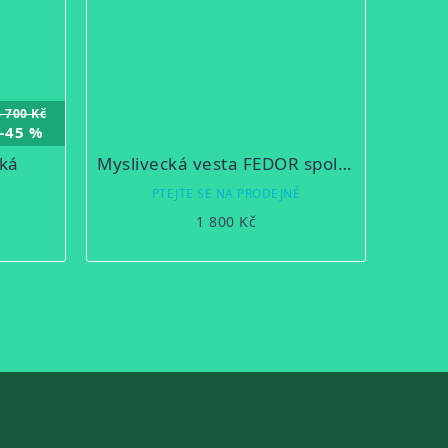
3 700 Kč
–45 %
cká
Myslivecká vesta FEDOR společenská
Ě
PTEJTE SE NA PRODEJNĚ
1 800 Kč