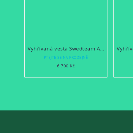
Vyhřívaná vesta Swedteam Alpha Light PRO M Heat green
PTEJTE SE NA PRODEJNĚ
6 700 Kč