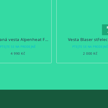
Vyhřívaná vesta Alpenheat FIRE SOFTSHELL
Vesta Blaser střele
PTEJTE SE NA PRODEJNĚ
PTEJTE SE NA PRODEJN
4 990 Kč
2 000 Kč