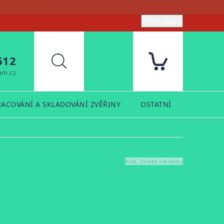
Přihlášení
612
Hledat
am.cz
RACOVÁNÍ A SKLADOVÁNÍ ZVĚŘINY
OSTATNÍ
PRODUK
Kód:
Zvolte variantu