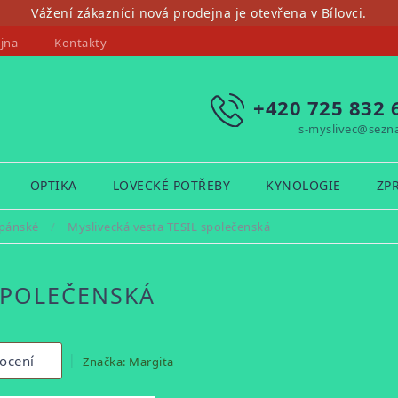
Vážení zákazníci nová prodejna je otevřena v Bílovci.
jna
Kontakty
+420 725 832 
s-myslivec@sezn
OPTIKA
LOVECKÉ POTŘEBY
KYNOLOGIE
ZP
 pánské
/
Myslivecká vesta TESIL společenská
SPOLEČENSKÁ
ocení
Značka:
Margita