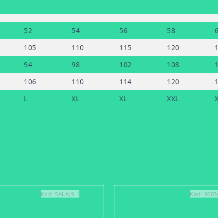
52
54
56
58
105
110
115
120
94
98
102
108
106
110
114
120
L
XL
XL
XXL
Kód:
5ALAJ9-1
Kód:
9003