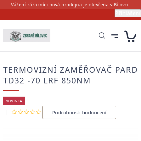
Přejít
Vážení zákazníci nová prodejna je otevřena v Bílovci.
na
Přihlášení
obsah
TERMOVIZNÍ ZAMĚŘOVAČ PARD
TD32 -70 LRF 850NM
NOVINKA
Průměrné
Podrobnosti hodnocení
hodnocení
produktu
je
0,0
z