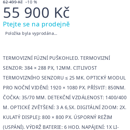
62 499 Kč
–10 %
55 900 Kč
Měrná
Ptejte se na prodejně
cena:
Položka byla vyprodána…
TERMOVIZNÍ FÚZNÍ PUŠKOHLED. TERMOVIZNÍ
SENZOR: 384 × 288 PX, 12ΜM. CITLIVOST
TERMOVIZNÍHO SENZORU ≤ 25 MK. OPTICKÝ MODUL
PRO NOČNÍ VIDĚNÍ: 1920 × 1080 PX. PŘÍSVIT: 850NM.
ČOČKA: 35/70 MM. DETEKČNÍ VZDÁLENOST: 1400/400
M. OPTICKÉ ZVĚTŠENÍ: 3 A 6,5X. DIGITÁLNÍ ZOOM: 2X.
KULATÝ DISPLEJ: 800 × 800 PX. ÚSPORNÝ REŽIM
(USPÁNÍ). VÝDRŽ BATERIE: 6 HOD. NAPÁJENÍ: 1X LI-