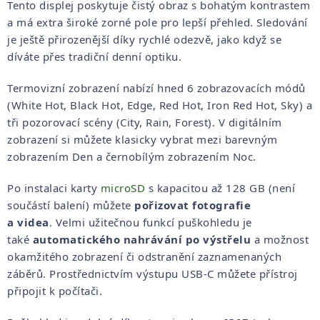
Tento displej poskytuje čistý obraz s bohatým kontrastem
a má extra široké zorné pole pro lepší přehled. Sledování
je ještě přirozenější díky rychlé odezvě, jako když se
díváte přes tradiční denní optiku.
Termovizní zobrazení nabízí hned 6 zobrazovacích módů
(White Hot, Black Hot, Edge, Red Hot, Iron Red Hot, Sky) a
tři pozorovací scény (City, Rain, Forest). V digitálním
zobrazení si můžete klasicky vybrat mezi barevným
zobrazením Den a černobílým zobrazením Noc.
Po instalaci karty
microSD
s kapacitou až 128 GB (není
součástí balení) můžete
pořizovat
fotografie
a
videa
.
Velmi užitečnou funkcí puškohledu je
také
automatického nahrávání po výstřelu
a možnost
okamžitého zobrazení či odstranění zaznamenaných
záběrů. Prostřednictvím výstupu USB-C můžete přístroj
připojit k počítači.