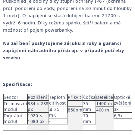
Puškohled je odolný díky stupni ochrany
IP67 (ochrana
proti ponoření do vody, ponoření na 30 minut do hloubky
1 metr). O napájení se stará dobíjecí baterie 21700 s
výdrží 6 hodin. Díky režimu spánku šetří baterii a má
možnost připojení powerbanky.
Na zařízení poskytujeme záruku 3 roky a garanci
zapůjčení náhradního přístroje v případě potřeby
servisu.
Specifikace:
Senzor
Rozlišení
Teplotní
Přísvit
Čočka
Detekce
Optické
Z
citlivost
zvětšení
p
Termovizní
384 × 288
-
35
1400 m
modul
px
≦ 25
mm
3x
5
850nm
400 m
mK
5
Digitální
1920 ×
70
6,5x
modul
1080 px
-
mm
2
2