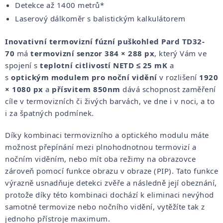
Detekce až 1400 metrů*
Laserový dálkoměr s balistickým kalkulátorem
Inovativní termovizní fúzní puškohled Pard TD32-
70
má
termovizní senzor 384 × 288 px
, který Vám ve
spojení s
teplotní citlivostí NETD ≤ 25 mK
a
s
optickým modulem pro noční vidění
v rozlišení
1920
× 1080 px
a
přísvitem 850nm
dává schopnost zaměření
cíle v termovizních či živých barvách, ve dne i v noci, a to
i za špatných podmínek.
Díky kombinaci termovizního a optického modulu máte
možnost přepínání mezi plnohodnotnou termovizí a
nočním viděním, nebo mít oba režimy na obrazovce
zároveň pomocí funkce obrazu v obraze (PIP). Tato funkce
výrazně usnadňuje detekci zvěře a následně její obeznání,
protože díky této kombinaci dochází k eliminaci nevýhod
samotné termovize nebo nočního vidění, vytěžíte tak z
jednoho přístroje maximum.