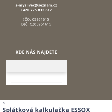
s-myslivec@seznam.cz
+420 725 832 612
IČO: 05951615
DIČ: CZ05951615
KDE NÁS NAJDETE
×
Splátková kalkulačka ESSOX