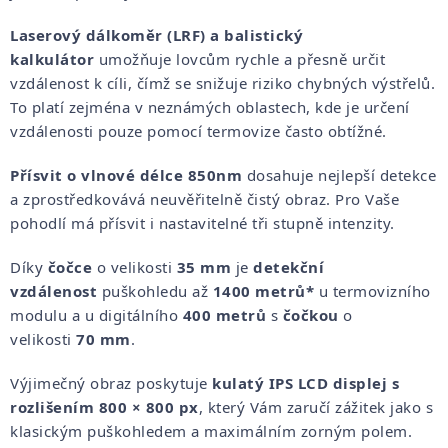
Laserový dálkoměr (LRF)
a balistický
kalkulátor
umožňuje lovcům rychle a přesně určit
vzdálenost k cíli, čímž se snižuje riziko chybných výstřelů.
To platí zejména v neznámých oblastech, kde je určení
vzdálenosti pouze pomocí termovize často obtížné.
Přísvit o vlnové délce 850nm
dosahuje nejlepší detekce
a zprostředkovává neuvěřitelně čistý obraz. Pro Vaše
pohodlí má přísvit i nastavitelné tři stupně intenzity.
Díky
čočce
o velikosti
35 mm
je
detekční
vzdálenost
puškohledu až
1400 metrů*
u termovizního
modulu a u digitálního
400 metrů
s
čočkou
o
velikosti
70 mm
.
Výjimečný obraz poskytuje
kulatý IPS LCD displej s
rozlišením 800 × 800 px
, který Vám zaručí zážitek jako s
klasickým puškohledem a maximálním zorným polem.