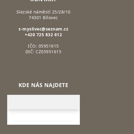
Slezské náměstí 25/28/10
74301 Bílovec
s-myslivec@seznam.cz
+420 725 832 612
IČO: 05951615
DIČ: CZ05951615
KDE NÁS NAJDETE