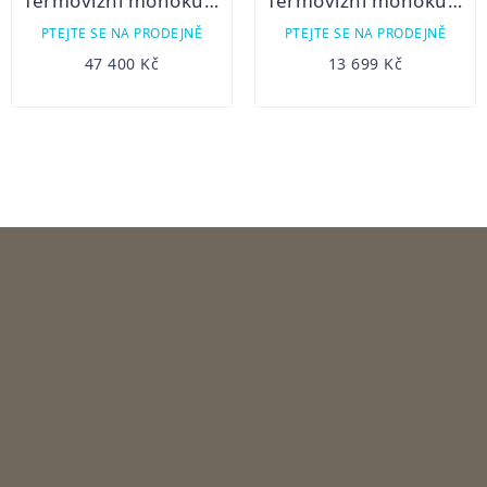
Termovizní monokulár Hikmicro Falcon FH35
Termovizní monokulár Hikmicro Lynx Pro LE10
PTEJTE SE NA PRODEJNĚ
PTEJTE SE NA PRODEJNĚ
47 400 Kč
13 699 Kč