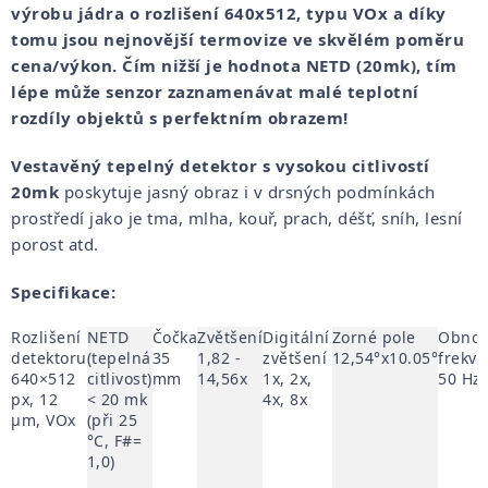
výrobu jádra o rozlišení 640x512, typu VOx a díky
tomu jsou nejnovější termovize ve skvělém poměru
cena/výkon. Čím nižší je hodnota NETD (20mk), tím
lépe může senzor zaznamenávat malé teplotní
rozdíly objektů s perfektním obrazem!
Vestavěný tepelný detektor s vysokou citlivostí
20mk
poskytuje jasný obraz i v drsných podmínkách
prostředí jako je tma, mlha, kouř, prach, déšť, sníh, lesní
porost atd.
Specifikace:
Rozlišení
NETD
Čočka
Zvětšení
Digitální
Zorné pole
Obnov
detektoru
(tepelná
35
1,82 -
zvětšení
12,54°x10.05°
frekv
640×512
citlivost)
mm
14,56x
1x, 2x,
50 Hz
px, 12
< 20 mk
4x, 8x
µm, VOx
(při 25
°C, F#=
1,0)