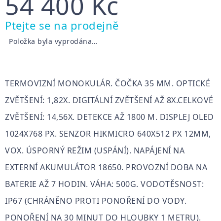
54 400 Kč
Měrná
Ptejte se na prodejně
cena:
Položka byla vyprodána…
TERMOVIZNÍ MONOKULÁR. ČOČKA 35 MM. OPTICKÉ
ZVĚTŠENÍ: 1,82X. DIGITÁLNÍ ZVĚTŠENÍ AŽ 8X.CELKOVÉ
ZVĚTŠENÍ: 14,56X. DETEKCE AŽ 1800 M. DISPLEJ OLED
1024X768 PX.
SENZOR HIKMICRO 640X512 PX 12ΜM,
VOX. ÚSPORNÝ REŽIM (USPÁNÍ). NAPÁJENÍ NA
EXTERNÍ AKUMULÁTOR 18650. PROVOZNÍ DOBA NA
BATERIE AŽ 7 HODIN. VÁHA: 500G. VODOTĚSNOST:
IP67 (CHRÁNĚNO PROTI PONOŘENÍ DO VODY.
PONOŘENÍ NA 30 MINUT DO HLOUBKY 1 METRU).