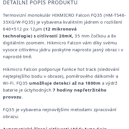
DETAILNÍ POPIS PRODUKTU
Termovizní monokulár HIKMICRO Falcon FQ35 (HM-TS46-
35XG/W-FQ35) je vybavena kvalitním jádrem o rozlišení
640×512 px 12µm
(12 mikronová
technologie)
s
citlivostí 20mK,
35 mm čočkou a 8x
digitálním zoomem. Hikmicro Falcon vám díky svému
vysoce citlivému jádru poskytne naprosto jasný obraz i v
naprosté tmě.
Hikmicro Falcon podporuje funkce hot track (sledování
nejteplejšího bodu v obraze), poměrového dálkoměr a
Wi-Fi. FQ35
umožňuje detekci až na 1800m
a výdrž
baterie je úctyhodných
7 hodiny nepřetržitého
provozu
.
FQ35 je vybavena nejnovějšími metodami zpracování
obrazu:
Automatické řízení citlivosti (AGC: Auto Gain