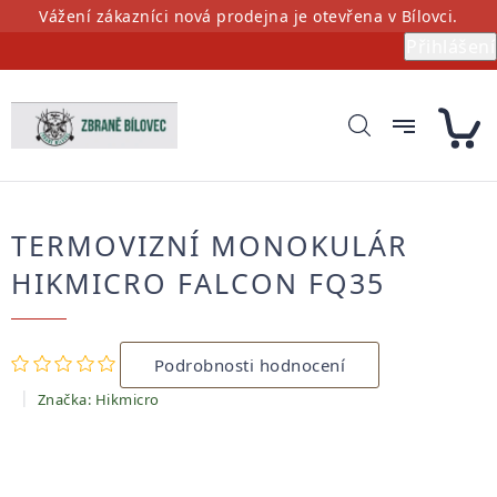
Přejít
Vážení zákazníci nová prodejna je otevřena v Bílovci.
na
Přihlášení
obsah
TERMOVIZNÍ MONOKULÁR
HIKMICRO FALCON FQ35
Průměrné
Podrobnosti hodnocení
hodnocení
produktu
Značka:
Hikmicro
je
0,0
z
5
hvězdiček.