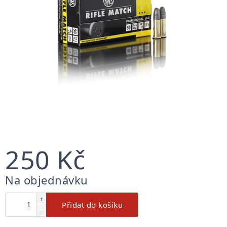
250 Kč
Měrná
Na objednávku
cena:
+
Přidat do košíku
−