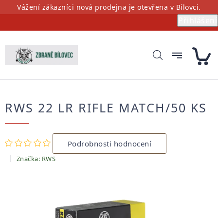
Přejít
Vážení zákazníci nová prodejna je otevřena v Bílovci.
na
Přihlášení
obsah
RWS 22 LR RIFLE MATCH/50 KS
Průměrné
Podrobnosti hodnocení
hodnocení
produktu
Značka:
RWS
je
0,0
z
5
hvězdiček.