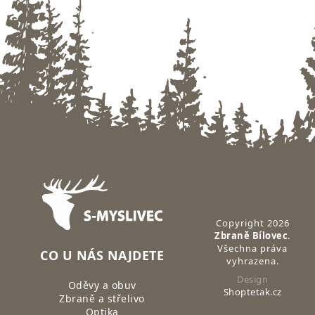
Zápatí
Copyright 2026
Zbraně Bílovec
.
Všechna práva
CO U NÁS NAJDETE
vyhrazena.
Design
Oděvy a obuv
Shoptetak.cz
Zbraně a střelivo
Optika