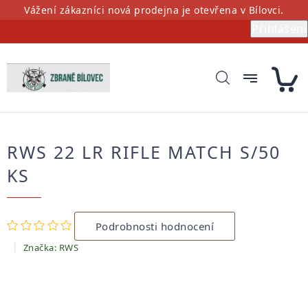
Přejít
Vážení zákazníci nová prodejna je otevřena v Bílovci.
na
Přihlášení
obsah
RWS 22 LR RIFLE MATCH S/50
KS
Průměrné
Podrobnosti hodnocení
hodnocení
produktu
Značka:
RWS
je
0,0
z
5
hvězdiček.