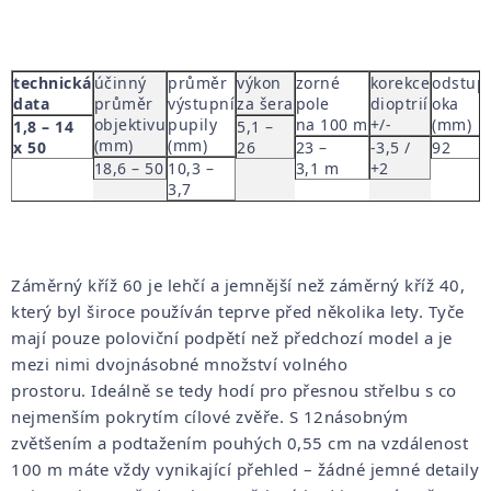
technická
účinný
průměr
výkon
zorné
korekce
odstup
data
průměr
výstupní
za šera
pole
dioptrií
oka
objektivu
pupily
na 100 m
+/-
(mm)
1,8 – 14
5,1 –
(mm)
(mm)
x 50
26
23 –
-3,5 /
92
18,6 – 50
10,3 –
3,1 m
+2
3,7
Záměrný kříž 60 je lehčí a jemnější než záměrný kříž 40,
který byl široce používán teprve před několika lety.
Tyče
mají pouze poloviční podpětí než předchozí model a je
mezi nimi dvojnásobné množství volného
prostoru.
Ideálně se tedy hodí pro přesnou střelbu s co
nejmenším pokrytím cílové zvěře.
S 12násobným
zvětšením a podtažením pouhých 0,55 cm na vzdálenost
100 m máte vždy vynikající přehled – žádné jemné detaily