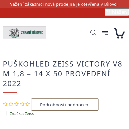
Přejít
Vážení zákazníci nová prodejna je otevřena v Bílovci.
na
Přihlášení
obsah
PUŠKOHLED ZEISS VICTORY V8
M 1,8 – 14 X 50 PROVEDENÍ
2022
Průměrné
Podrobnosti hodnocení
hodnocení
produktu
Značka:
Zeiss
je
0,0
z