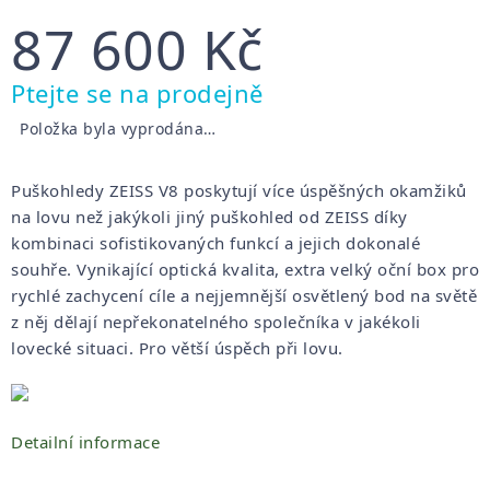
87 600 Kč
Měrná
Ptejte se na prodejně
cena:
Položka byla vyprodána…
Puškohledy ZEISS V8 poskytují více úspěšných okamžiků
na lovu než jakýkoli jiný puškohled od ZEISS díky
kombinaci sofistikovaných funkcí a jejich dokonalé
souhře.
Vynikající optická kvalita, extra velký oční box pro
rychlé zachycení cíle a nejjemnější osvětlený bod na světě
z něj dělají nepřekonatelného společníka v jakékoli
lovecké situaci.
Pro větší úspěch při lovu.
Detailní informace