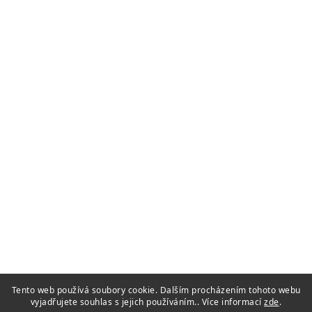
Tento web používá soubory cookie. Dalším procházením tohoto webu
vyjadřujete souhlas s jejich používáním.. Více informací
zde
.