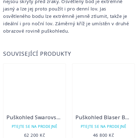
nejsou skryty před zraky.
Osvětlený bod je extrémně
jasný a lze jej proto použít i pro denní lov.
Jas
osvětleného bodu lze extrémně jemně ztlumit, takže je
ideální i pro noční lov.
Záměrný kříž je umístěn v druhé
obrazové rovině puškohledu.
SOUVISEJÍCÍ PRODUKTY
Puškohled Swarovski Z6i 1,7-10x42 BT SR
Puškohled Blaser B2 2–12 X 50 IC tubus 30mm
PTEJTE SE NA PRODEJNĚ
PTEJTE SE NA PRODEJNĚ
62 200 Kč
46 800 Kč