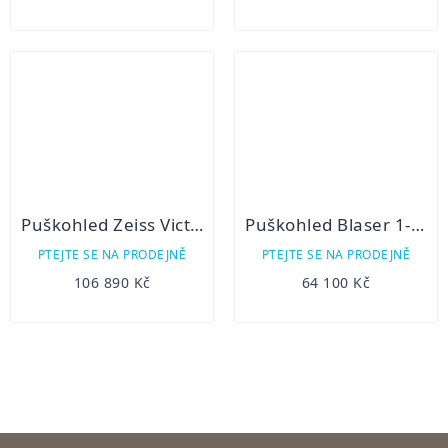
Puškohled Zeiss Victory V8 4,8 – 35 x 60 s ASV -2022
Puškohled Blaser 1-7×28 iC naháňkový puškohled
PTEJTE SE NA PRODEJNĚ
PTEJTE SE NA PRODEJNĚ
106 890 Kč
64 100 Kč