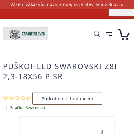
Přejít
Vážení zákazníci nová prodejna je otevřena v Bílovci.
na
Přihlášení
obsah
PUŠKOHLED SWAROVSKI Z8I
2,3-18X56 P SR
Průměrné
Podrobnosti hodnocení
hodnocení
produktu
Značka:
Swarovski
je
0,0
z
5
hvězdiček.