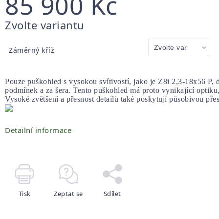
85 900 Kč
Měrná
Zvolte variantu
cena:
Záměrný kříž
Pouze puškohled s vysokou svítivostí, jako je Z8i 2,3-18x56 P, 
podmínek a za šera. Tento puškohled má proto vynikající optiku, 
Vysoké zvětšení a přesnost detailů také poskytují působivou přes
Detailní informace
Tisk
Zeptat se
Sdílet