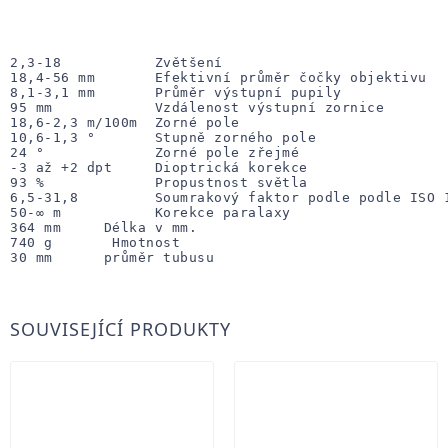
2,3-18           Zvětšení

18,4-56 mm       Efektivní průměr čočky objektivu

8,1-3,1 mm       Průměr výstupní pupily

95 mm            Vzdálenost výstupní zornice

18,6-2,3 m/100m  Zorné pole

10,6-1,3 °       Stupně zorného pole

24 °             Zorné pole zřejmé

-3 až +2 dpt     Dioptrická korekce

93 %             Propustnost světla

6,5-31,8         Soumrakový faktor podle podle ISO 1
50-∞ m           Korekce paralaxy
364 mm     Délka v mm.

740 g       Hmotnost

30 mm      průměr tubusu
SOUVISEJÍCÍ PRODUKTY