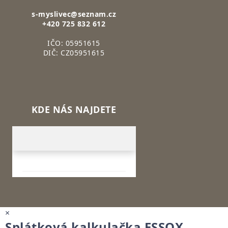
s-myslivec@seznam.cz
+420 725 832 612
IČO: 05951615
DIČ: CZ05951615
KDE NÁS NAJDETE
×
Splátková kalkulačka ESSOX