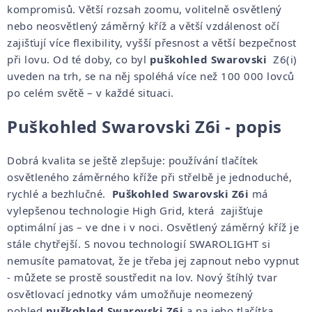
kompromisů. Větší rozsah zoomu, volitelně osvětlený
nebo neosvětlený záměrný kříž a větší vzdálenost očí
zajišťují více flexibility, vyšší přesnost a větší bezpečnost
při lovu. Od té doby, co byl
puškohled Swarovski
Z6(i)
uveden na trh, se na něj spoléhá více než 100 000 lovců
po celém světě – v každé situaci.
Puškohled Swarovski Z6i - popis
Dobrá kvalita se ještě zlepšuje: používání tlačítek
osvětleného záměrného kříže při střelbě je jednoduché,
rychlé a bezhlučné.
Puškohled Swarovski Z6i
má
vylepšenou technologie High Grid, která zajišťuje
optimální jas – ve dne i v noci. Osvětlený záměrný kříž je
stále chytřejší. S novou technologií SWAROLIGHT si
nemusíte pamatovat, že je třeba jej zapnout nebo vypnut
- můžete se prostě soustředit na lov. Nový štíhlý tvar
osvětlovací jednotky vám umožňuje neomezený
pohled
puškohled Swarovski Z6i
a na jeho tlačítka.