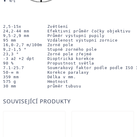
4-I
2,5-15x          Zvětšení

24,2-44 mm       Efektivní průměr čočky objektivu

9,5-2,9 mm       Průměr výstupní pupily

95 mm            Vzdálenost výstupní zornice

16,0-2,7 m/100m  Zorné pole

9,2-1,5 °        Stupně zorného pole

23,3 °           Zorné pole zřejmé

-3 až +2 dpt     Dioptrická korekce

90 %             Propustnost světla

7.1-25.7         Soumrakový faktor podle podle ISO 1
50-∞ m           Korekce paralaxy
359 mm           Délka v mm. 
575 g            Hmotnost 
30 mm            průměr tubusu
SOUVISEJÍCÍ PRODUKTY