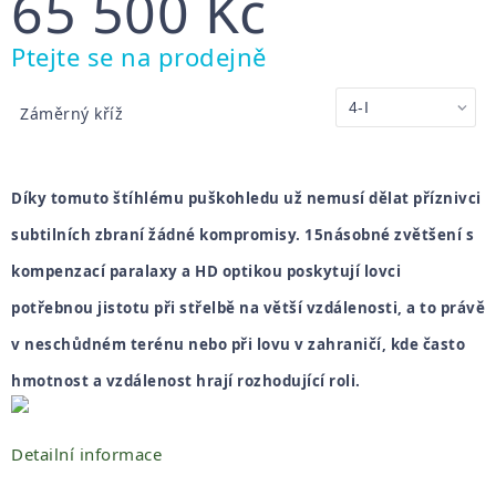
65 500 Kč
Měrná
Ptejte se na prodejně
cena:
Záměrný kříž
Díky tomuto štíhlému puškohledu už nemusí dělat příznivci
subtilních zbraní žádné kompromisy. 15násobné zvětšení s
kompenzací paralaxy a HD optikou poskytují lovci
potřebnou jistotu při střelbě na větší vzdálenosti, a to právě
v neschůdném terénu nebo při lovu v zahraničí, kde často
hmotnost a vzdálenost hrají rozhodující roli.
Detailní informace