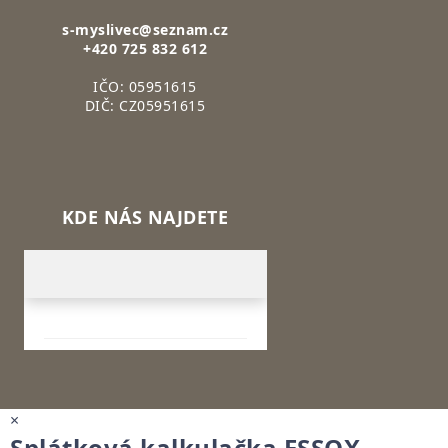
s-myslivec@seznam.cz
+420 725 832 612
IČO: 05951615
DIČ: CZ05951615
KDE NÁS NAJDETE
×
Splátková kalkulačka ESSOX