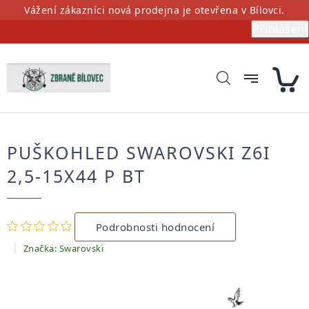
Přejít
Vážení zákazníci nová prodejna je otevřena v Bílovci.
na
Přihlášení
obsah
PUŠKOHLED SWAROVSKI Z6I
2,5-15X44 P BT
Průměrné
Podrobnosti hodnocení
hodnocení
produktu
Značka:
Swarovski
je
0,0
z
5
hvězdiček.