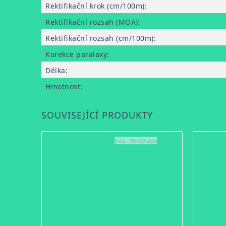
Rektifikační krok (cm/100m)
:
Rektifikační rozsah (MOA)
:
Rektifikační rozsah (cm/100m)
:
Korekce paralaxy
:
Délka
:
Hmotnost
:
SOUVISEJÍCÍ PRODUKTY
Kód:
10-09-233