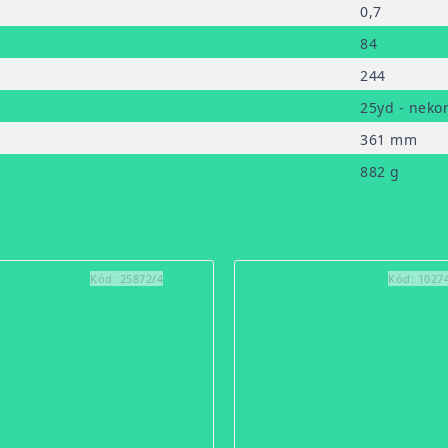
0,7
84
244
25yd - neko
361 mm
882 g
Kód:
25872/4
Kód:
1027