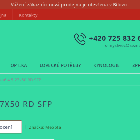
Vážení zákazníci nová prodejna je otevřena v Bílovci.
jna
Kontakty
+420 725 832 
s-myslivec@sezn
OPTIKA
LOVECKÉ POTŘEBY
KYNOLOGIE
ZP
ka6 4,5-27x50 RD SFP
7X50 RD SFP
ocení
Značka:
Meopta