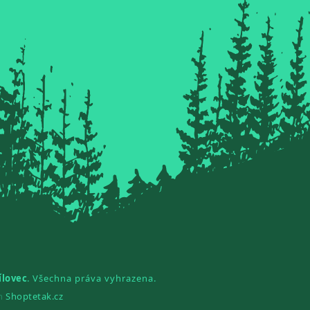
ílovec
. Všechna práva vyhrazena.
gn
Shoptetak.cz