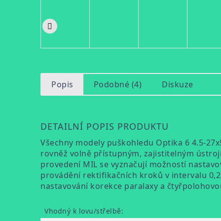
Popis
Podobné (4)
Diskuze
DETAILNÍ POPIS PRODUKTU
Všechny modely puškohledu Optika 6 4.5-27x5
rovněž volně přístupným, zajistitelným ústro
provedení MIL se vyznačují možností nastavov
provádění rektifikačních kroků v intervalu 0,
nastavování korekce paralaxy a čtyřpolohovou
Vhodný k lovu/střelbě
: