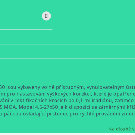
0 jsou vybaveny volně přístupným, vynulovatelným ústro
jím pro nastavování výškových korekcí, které je opatře
ání v rektifikačních krocích po 0,1 miliradiánu, zatím
25 MOA. Model 4.5-27x50 je k dispozici se záměrnými kříž
 páčkou ovládající prstenec pro rychlé provádění změn 
Na dlouhé v