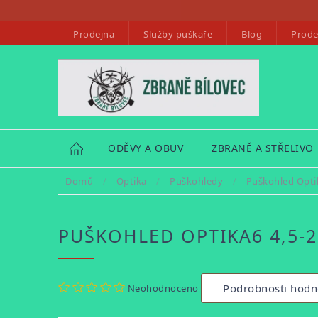
Přejít
na
Prodejna
Služby puškaře
Blog
Prode
obsah
HOME
ODĚVY A OBUV
ZBRANĚ A STŘELIVO
Domů
/
Optika
/
Puškohledy
/
Puškohled Opti
PUŠKOHLED OPTIKA6 4,5-2
Průměrné
Podrobnosti hodn
Neohodnoceno
hodnocení
produktu
je