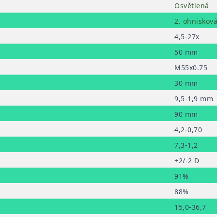
Osvětlená
2. ohnisková
4,5-27x
50 mm
M55x0.75
30 mm
9,5-1,9 mm
90 mm
4,2-0,70
7,3-1,2
+2/-2 D
91%
88%
15,0-36,7