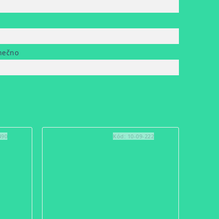
nečno
490
Kód:
10-09-222