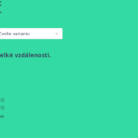
č
elké vzdálenosti.
let