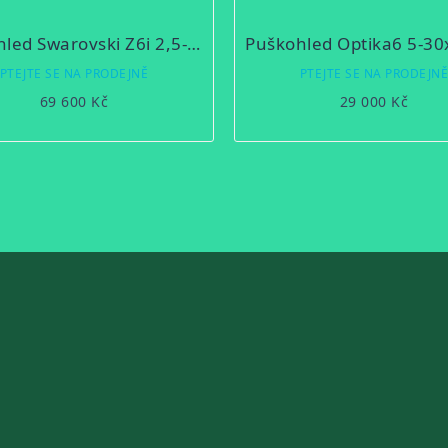
Puškohled Swarovski Z6i 2,5-15x56 P BT L
PTEJTE SE NA PRODEJNĚ
PTEJTE SE NA PRODEJN
69 600 Kč
29 000 Kč