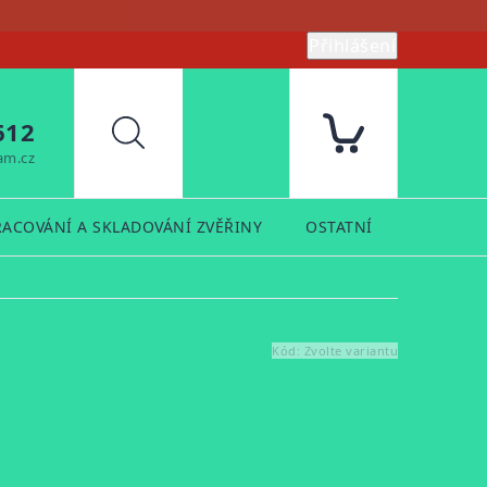
Přihlášení
612
Hledat
am.cz
RACOVÁNÍ A SKLADOVÁNÍ ZVĚŘINY
OSTATNÍ
PRODUK
Kód:
Zvolte variantu