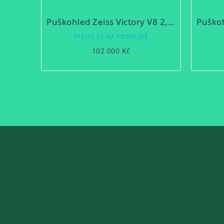
Puškohled Zeiss Victory V8 2,8 – 20 x 56 s ASV
PTEJTE SE NA PRODEJNĚ
102 000 Kč