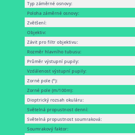
Typ záměrné osnovy
:
Poloha záměrné osnovy
:
Zvětšení
:
Objektiv
:
Závit pro filtr objektivu
:
Rozměr hlavního tubusu
:
Průměr výstupní pupily
:
Vzdálenost výstupní pupily
:
Zorné pole (°)
:
Zorné pole (m/100m)
:
Dioptrický rozsah okuláru
:
Světelná propustnost denní
:
Světelná propustnost soumraková
:
Soumrakový faktor
: