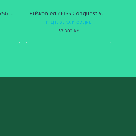
Puškohled Optika6 5-30x56 RD FFP
Puškohled ZEISS Conquest V6 2 – 12 X 50 se šínou
Ě
PTEJTE SE NA PRODEJNĚ
53 300 Kč