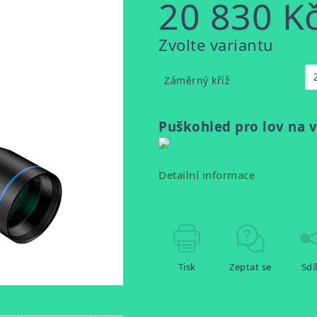
20 830 K
Měrná
Zvolte variantu
cena:
Záměrný kříž
Puškohled pro lov na v
Detailní informace
Tisk
Zeptat se
Sdí