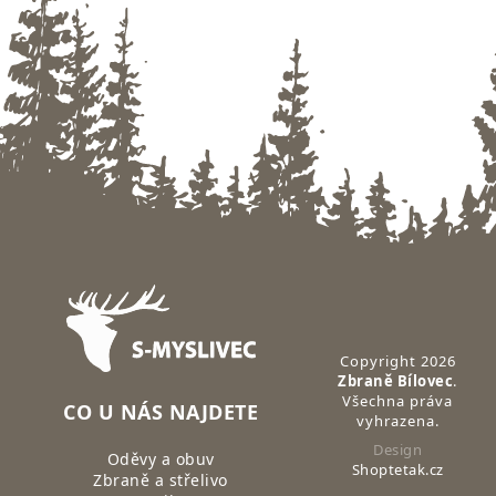
Zápatí
Copyright 2026
Zbraně Bílovec
.
Všechna práva
CO U NÁS NAJDETE
vyhrazena.
Design
Oděvy a obuv
Shoptetak.cz
Zbraně a střelivo