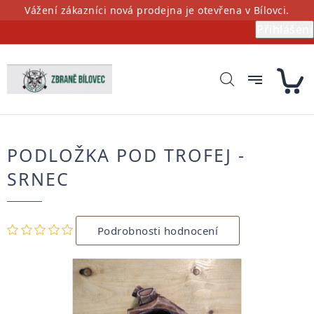
Přejít
Vážení zákazníci nová prodejna je otevřena v Bílovci.
na
Přihlášení
obsah
PODLOŽKA POD TROFEJ -
SRNEC
Průměrné
Podrobnosti hodnocení
hodnocení
produktu
je
0,0
z
5
hvězdiček.