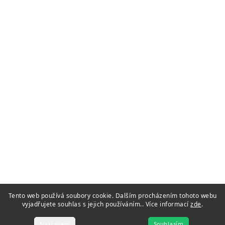
Tento web používá soubory cookie. Dalším procházením tohoto webu
vyjadřujete souhlas s jejich používáním.. Více informací
zde
.
Nastavení
Souhlasím