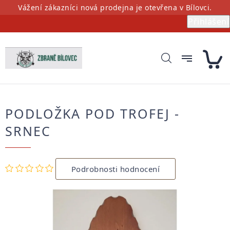
Přejít
Vážení zákazníci nová prodejna je otevřena v Bílovci.
na
Přihlášení
obsah
PODLOŽKA POD TROFEJ -
SRNEC
Průměrné
Podrobnosti hodnocení
hodnocení
produktu
je
0,0
z
5
hvězdiček.