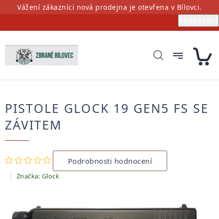
Přejít
Vážení zákazníci nová prodejna je otevřena v Bílovci.
na
Přihlášení
obsah
PISTOLE GLOCK 19 GEN5 FS SE
ZÁVITEM
Průměrné
Podrobnosti hodnocení
hodnocení
produktu
Značka:
Glock
je
0,0
z
5
hvězdiček.