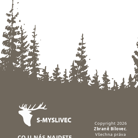
Zápatí
Copyright 2026
Zbraně Bílovec
.
Všechna práva
CO U NÁS NAJDETE