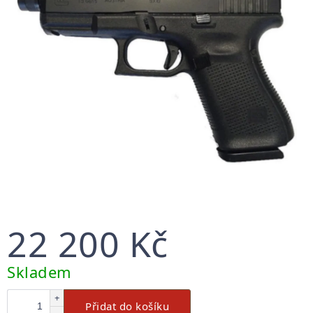
22 200 Kč
Měrná
Skladem
cena:
+
Přidat do košíku