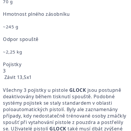
70 g
Hmotnost plného zásobníku
~245 g
Odpor spouště
~2,25 kg
Pojistky
3
Závit 13,5x1
Všechny 3 pojistky u pistole
GLOCK
jsou postupně
deaktivovány během tisknutí spouště. Podobné
systémy pojistek se staly standardem v oblasti
poloautomatických pistolí. Byly ale zaznamenány
případy, kdy nedostatečně trénované osoby zmáčkly
spoušť při vytahování pistole z pouzdra a postřelily
se. Uživatelé pistolí
GLOCK
také musí dbát zvýšené