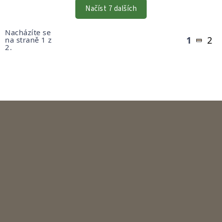
VÝPISU
Načíst 7 dalších
Stránkování
Nacházíte se
1
2
na straně 1 z
2.