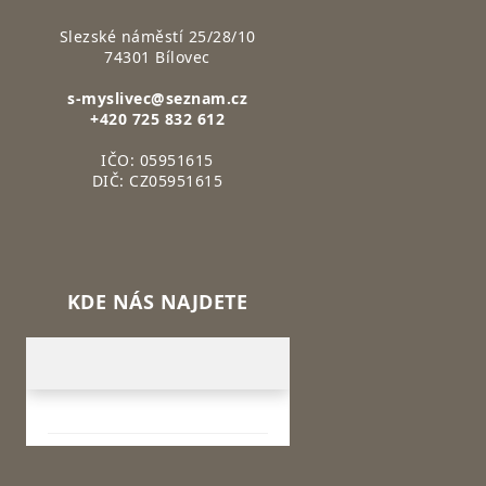
Slezské náměstí 25/28/10
74301 Bílovec
s-myslivec@seznam.cz
+420 725 832 612
IČO: 05951615
DIČ: CZ05951615
KDE NÁS NAJDETE