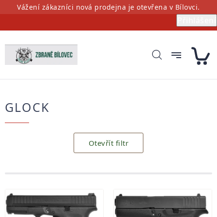
Přejít
Vážení zákazníci nová prodejna je otevřena v Bílovci.
na
Přihlášení
obsah
GLOCK
Otevřít filtr
Výpis
produktů