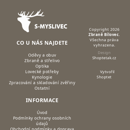
Zápatí
Copyright 2026
Zbraně Bílovec
.
Všechna práva
CO U NÁS NAJDETE
vyhrazena.
Design
Oděvy a obuv
Shoptetak.cz
Zbraně a střelivo
Optika
Lovecké potřeby
Vytvořil
Kynologie
Shoptet
Zpracování a skladování zvěřiny
Ostatní
INFORMACE
Úvod
Podmínky ochrany osobních
údajů
Obchodní podmínky a doprava