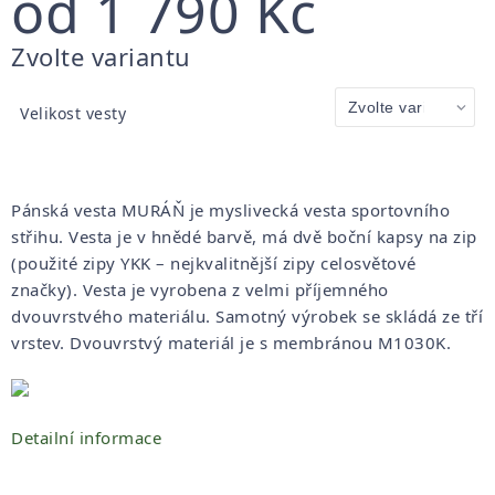
od
1 790 Kč
Měrná
Zvolte variantu
cena:
Velikost vesty
Pánská vesta MURÁŇ je myslivecká vesta sportovního
střihu.
Vesta je v hnědé barvě, má dvě boční kapsy na zip
(použité zipy YKK – nejkvalitnější zipy celosvětové
značky).
Vesta je vyrobena z velmi příjemného
dvouvrstvého materiálu.
Samotný výrobek se skládá ze tří
vrstev.
Dvouvrstvý materiál je s membránou M1030K.
Detailní informace