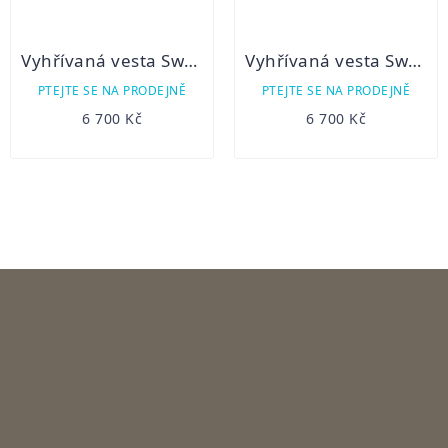
Vyhřívaná vesta Swedteam Alpha Light PRO M Heat green
Vyhřívaná vesta Swedteam Alpha Light PRO brown
PTEJTE SE NA PRODEJNĚ
PTEJTE SE NA PRODEJNĚ
6 700 Kč
6 700 Kč