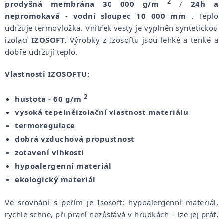
2
prodyšná membrána 30 000 g/m
/
24h
a
nepromokavá
-
vodní sloupec 10 000 mm
. Teplo
udržuje termovložka. Vnitřek vesty je vyplněn syntetickou
izolací
IZOSOFT.
Výrobky z Izosoftu jsou lehké a tenké a
dobře udržují teplo.
Vlastnosti IZOSOFTU:
2
hustota - 60 g/m
vysoká tepelněizolační vlastnost materiálu
termoregulace
dobrá vzduchová propustnost
zotavení vlhkosti
hypoalergenní materiál
ekologický materiál
Ve srovnání s peřím je Isosoft: hypoalergenní materiál,
rychle schne, při praní nezůstává v hrudkách – lze jej prát,