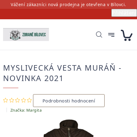
Přejít
Vážení zákazníci nová prodejna je otevřena v Bílovci.
na
Přihlášení
obsah
MYSLIVECKÁ VESTA MURÁŇ -
NOVINKA 2021
Průměrné
Podrobnosti hodnocení
hodnocení
produktu
Značka:
Margita
je
0,0
z
5
hvězdiček.