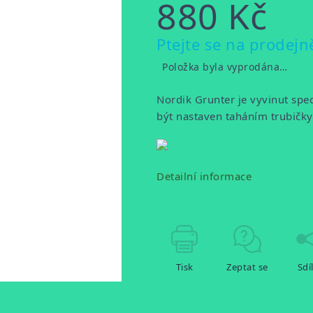
880 Kč
Měrná
Ptejte se na prodejn
cena:
Položka byla vyprodána…
Nordik Grunter je vyvinut spe
být nastaven taháním trubičky
Detailní informace
Tisk
Zeptat se
Sdí