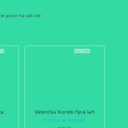
te pozor na váš vítr.
113
Kód:
5801
ka
Vábnička Nordik říjná laň
Ě
PTEJTE SE NA PRODEJNĚ