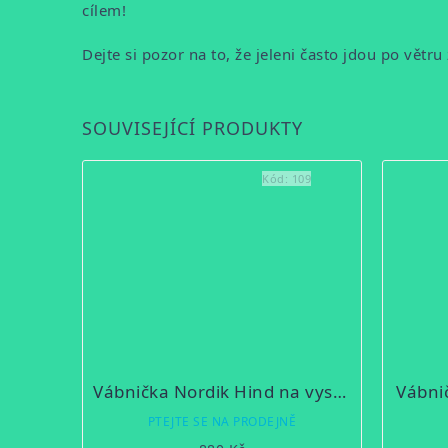
cílem!
Dejte si pozor na to, že jeleni často jdou po větru 
SOUVISEJÍCÍ PRODUKTY
Kód:
109
Vábnička Nordik Hind na vysokou zvěř
Vábni
PTEJTE SE NA PRODEJNĚ