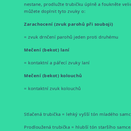
nestane, prodlužte trubičku úplně a foukněte veli
můžete doplnit tyto zvuky o:
Zarachocení (zvuk parohů při souboji)
= zvuk drnčení parohů jeden proti druhému
Mečení (bekot) laní
= kontaktní a pářecí zvuky laní
Mečení (bekot) kolouchů
= kontaktní zvuk kolouchů
Stlačená trubička = lehký vyšší tón mladého samc
Prodloužená trubička = hlubší tón staršího samce.