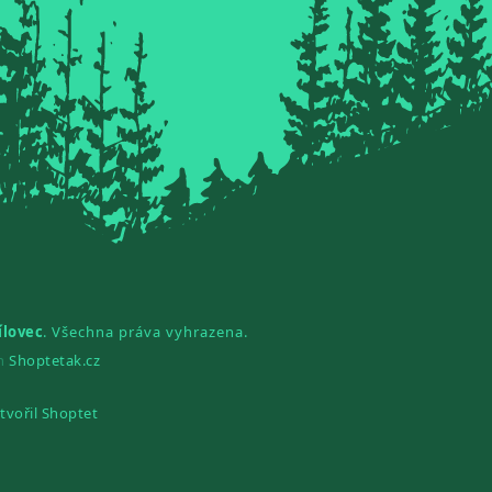
ílovec
. Všechna práva vyhrazena.
gn
Shoptetak.cz
tvořil Shoptet