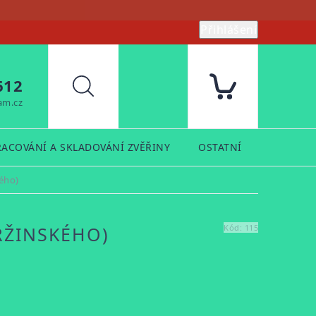
Přihlášení
612
Hledat
am.cz
RACOVÁNÍ A SKLADOVÁNÍ ZVĚŘINY
OSTATNÍ
PRODUK
ého)
RŽINSKÉHO)
Kód:
115