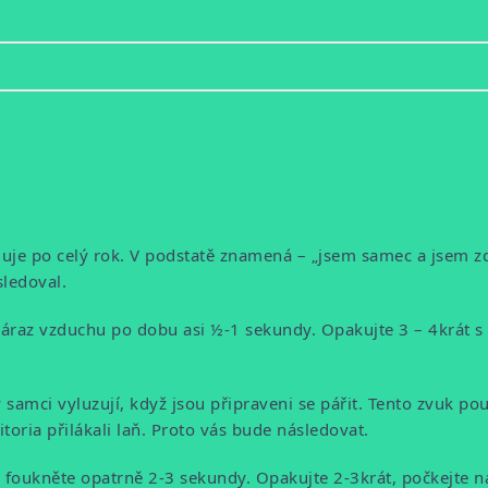
guje po celý rok. V podstatě znamená – „jsem samec a jsem zd
ledoval.
 náraz vzduchu po dobu asi ½-1 sekundy. Opakujte 3 – 4krát 
 samci vyluzují, když jsou připraveni se pářit. Tento zvuk pou
ritoria přilákali laň. Proto vás bude následovat.
a foukněte opatrně 2-3 sekundy. Opakujte 2-3krát, počkejte n