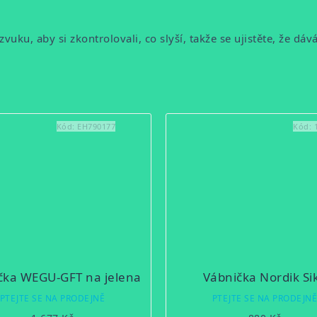
zvuku, aby si zkontrolovali, co slyší, takže se ujistěte, že dává
Kód:
EH790177
Kód:
čka WEGU-GFT na jelena
Vábnička Nordik Si
PTEJTE SE NA PRODEJNĚ
PTEJTE SE NA PRODEJN