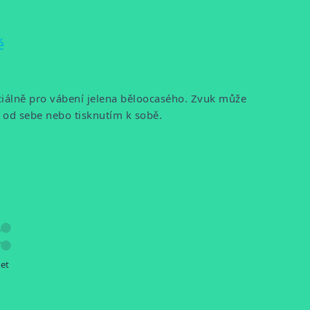
ě
ciálně pro vábení jelena běloocasého. Zvuk může
 od sebe nebo tisknutím k sobě.
let