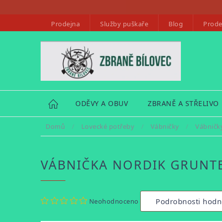
Přejít
na
Prodejna
Služby puškaře
Blog
Prode
obsah
HOME
ODĚVY A OBUV
ZBRANĚ A STŘELIVO
Domů
/
Lovecké potřeby
/
Vábničky
/
Vábničky
VÁBNIČKA NORDIK GRUNTE
Průměrné
Podrobnosti hodn
Neohodnoceno
hodnocení
produktu
je