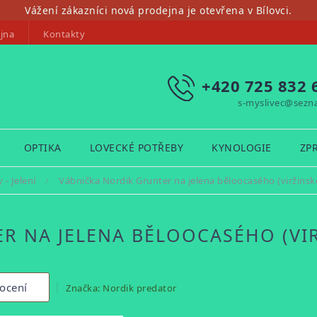
Vážení zákazníci nová prodejna je otevřena v Bílovci.
jna
Kontakty
+420 725 832 
s-myslivec@sezn
OPTIKA
LOVECKÉ POTŘEBY
KYNOLOGIE
ZP
 - Jelení
/
Vábnička Nordik Grunter na jelena běloocasého (viržinsk
R NA JELENA BĚLOOCASÉHO (VI
ocení
Značka:
Nordik predator