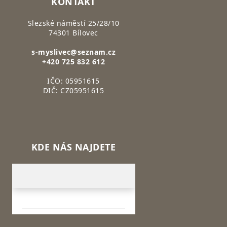
KONTAKT
Slezské náměstí 25/28/10
74301 Bílovec
s-myslivec@seznam.cz
+420 725 832 612
IČO: 05951615
DIČ: CZ05951615
KDE NÁS NAJDETE