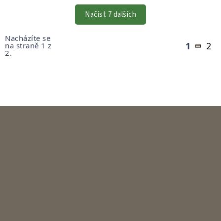
PRVKY
VÝPISU
Načíst 7 dalších
Stránkování
Nacházíte se
1
2
na straně 1 z
2.