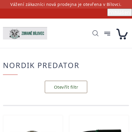
Přejít
Vážení zákazníci nová prodejna je otevřena v Bílovci.
na
Přihlášení
obsah
NORDIK PREDATOR
Otevřít filtr
Výpis
produktů