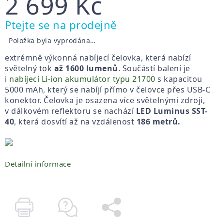
2 699 Kč
Měrná
Ptejte se na prodejně
cena:
Položka byla vyprodána…
extrémně výkonná nabíjecí čelovka, která nabízí
světelný tok
až 1600 lumenů
. Součástí balení je
i
nabíjecí Li-ion akumulátor typu 21700
s kapacitou
5000 mAh, který se nabíjí přímo v čelovce přes USB-C
konektor. Čelovka je osazena více světelnými zdroji,
v dálkovém reflektoru se nachází
LED Luminus SST-
40
, která dosvítí až na vzdálenost
186 metrů.
Detailní informace