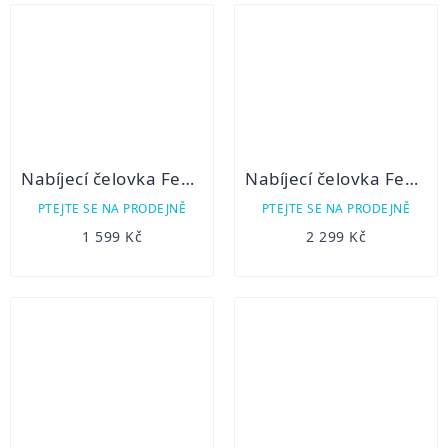
Nabíjecí čelovka Fenix HM50R V2.0
Nabíjecí čelovka Fenix HM61R Amber
PTEJTE SE NA PRODEJNĚ
PTEJTE SE NA PRODEJNĚ
1 599 Kč
2 299 Kč