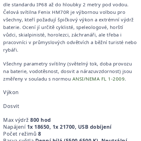
dle standardu IP68 až do hloubky 2 metry pod vodou.
Čelová svítilna Fenix HM70R je výbornou volbou pro
všechny, kteří požadují špičkový výkon a extrémní výdrž
baterie. Ocení jí určitě cyklisté, speleologové, horští
vůdci, skialpinisté, horolezci, záchranáři, ale třeba i
pracovníci v průmyslových odvětvích a běžní turisté nebo
rybáři.
Všechny parametry svítilny (světelný tok, doba provozu
na baterie, vodotěsnost, dosvit a nárazuvzdornost) jsou
změřeny v souladu s normou
ANSI/NEMA FL 1-2009
.
Výkon
Dosvit
Max výdrž
800 hod
Napájení
1x 18650, 1x 21700, USB dobíjení
Počet režimů
8
Barva světla
Denní bílá (5500-6500 K), Neutrální