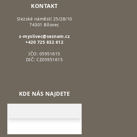
KONTAKT
Slezské náměstí 25/28/10
74301 Bílovec
s-myslivec@seznam.cz
+420 725 832 612
IČO: 05951615
DIČ: CZ05951615
KDE NÁS NAJDETE