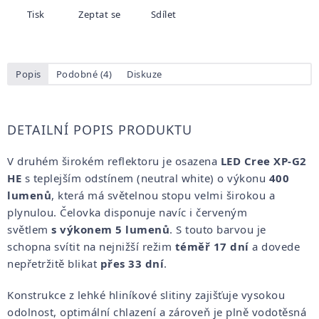
Tisk
Zeptat se
Sdílet
Popis
Podobné (4)
Diskuze
DETAILNÍ POPIS PRODUKTU
V druhém širokém reflektoru je osazena
LED
Cree XP-G2
HE
s teplejším odstínem (neutral white) o výkonu
400
lumenů
, která má světelnou stopu velmi širokou a
plynulou. Čelovka disponuje navíc i červeným
světlem
s výkonem 5 lumenů
. S touto barvou je
schopna svítit na nejnižší režim
téměř 17 dní
a dovede
nepřetržitě blikat
přes 33 dní
.
Konstrukce z lehké hliníkové slitiny zajišťuje vysokou
odolnost, optimální chlazení a zároveň je plně vodotěsná