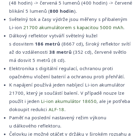
(48 hodin) -> červená 5 lumenů (400 hodin) -> červené
blikání 5 lumenů (
800 hodin
).
Světelný tok a časy výdrže jsou měřeny s přibaleným
Li-ion
21700 akumulátorem s kapacitou 5000 mAh
.
Dálkový reflektor vytváří světelný kužel
s dosvitem
186 metrů
(8667 cd), široký reflektor svítí
až do vzdálenosti
38 metrů
(352 cd), červené světlo
má dosvit 5 metrů (8 cd).
Elektronika s digitální regulací, ochranou proti
opačnému vložení baterií a ochranou proti přehřátí.
K napájení používá jeden nabíjecí Li-ion akumulátor
21700, který je součástí balení. V případě nouze lze
použít i jeden
Li-ion akumulátor 18650
, ale je potřeba
dokoupit redukci
ALF-18
.
Paměť na poslední nastavený režim výkonu
u dálkového reflektoru.
Čelovku je možné otáčet v držáku v širokém rozsahu a