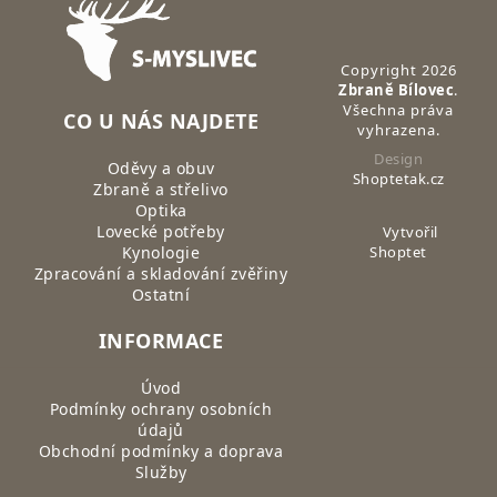
Zápatí
Copyright 2026
Zbraně Bílovec
.
Všechna práva
CO U NÁS NAJDETE
vyhrazena.
Design
Oděvy a obuv
Shoptetak.cz
Zbraně a střelivo
Optika
Lovecké potřeby
Vytvořil
Kynologie
Shoptet
Zpracování a skladování zvěřiny
Ostatní
INFORMACE
Úvod
Podmínky ochrany osobních
údajů
Obchodní podmínky a doprava
Služby