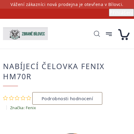
Přejít
Vážení zákazníci nová prodejna je otevřena v Bílovci.
na
Přihlášení
obsah
NABÍJECÍ ČELOVKA FENIX
HM70R
Průměrné
Podrobnosti hodnocení
hodnocení
produktu
Značka:
Fenix
je
0,0
z
5
hvězdiček.