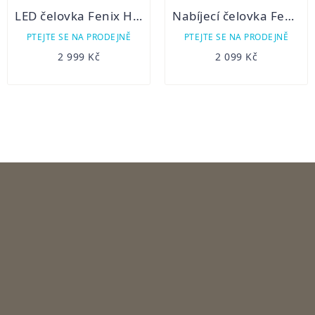
LED čelovka Fenix HP16R
Nabíjecí čelovka Fenix HL60R
PTEJTE SE NA PRODEJNĚ
PTEJTE SE NA PRODEJNĚ
2 999 Kč
2 099 Kč