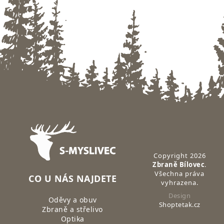
Zápatí
Copyright 2026
Zbraně Bílovec
.
Všechna práva
CO U NÁS NAJDETE
vyhrazena.
Design
Oděvy a obuv
Shoptetak.cz
Zbraně a střelivo
Optika