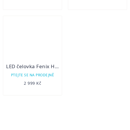
LED čelovka Fenix HP16R
PTEJTE SE NA PRODEJNĚ
2 999 Kč
OVLÁDACÍ
PRVKY