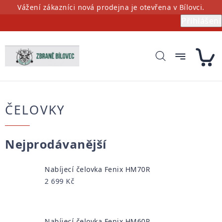
Přejít
Vážení zákazníci nová prodejna je otevřena v Bílovci.
na
Přihlášení
obsah
ČELOVKY
Nejprodávanější
Nabíjecí čelovka Fenix HM70R
2 699 Kč
Nabíjecí čelovka Fenix HM60R