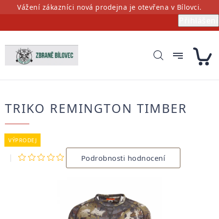
Přejít
Vážení zákazníci nová prodejna je otevřena v Bílovci.
na
Přihlášení
obsah
TRIKO REMINGTON TIMBER
VÝPRODEJ
Průměrné
Podrobnosti hodnocení
hodnocení
produktu
je
0,0
z
5
hvězdiček.