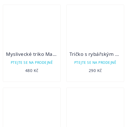
Myslivecké triko Margita - krátký rukáv - srnec
Tričko s rybářským motivem - Ryby
PTEJTE SE NA PRODEJNĚ
PTEJTE SE NA PRODEJNĚ
480 Kč
290 Kč