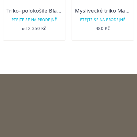
Triko- polokošile Blaser 23 Competition
Myslivecké triko Margita - krátký rukáv - divočák
PTEJTE SE NA PRODEJNĚ
PTEJTE SE NA PRODEJNĚ
2 350 Kč
480 Kč
od