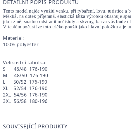
DETAILNÍ POPIS PRODUKTU
Tento model najde využití venku, při rybaření, lovu, turistice a 
Měkká, na dotek příjemná, elastická látka výrobku obsahuje spa
jdou z něj snadno odstranit nečistoty a skvrny, barva vás bude dlo
V teplém počasí lze toto tričko použít jako hlavní položku a je
Material:
100% polyester
Velikostní tabulka:
S 46/48 176-190
M 48/50 176-190
L 50/52 176-190
XL 52/54 176-190
2XL 54/56 176-190
3XL 56/58 180-196
SOUVISEJÍCÍ PRODUKTY