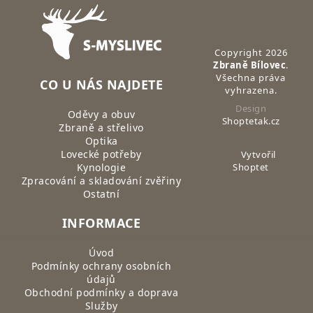
Zápatí
Copyright 2026
Zbraně Bílovec
.
Všechna práva
CO U NÁS NAJDETE
vyhrazena.
Design
Oděvy a obuv
Shoptetak.cz
Zbraně a střelivo
Optika
Lovecké potřeby
Vytvořil
Kynologie
Shoptet
Zpracování a skladování zvěřiny
Ostatní
INFORMACE
Úvod
Podmínky ochrany osobních
údajů
Obchodní podmínky a doprava
Služby