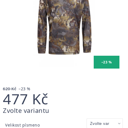
–23 %
620 Kč
–23 %
477 Kč
Měrná
Zvolte variantu
cena:
Velikost písmeno