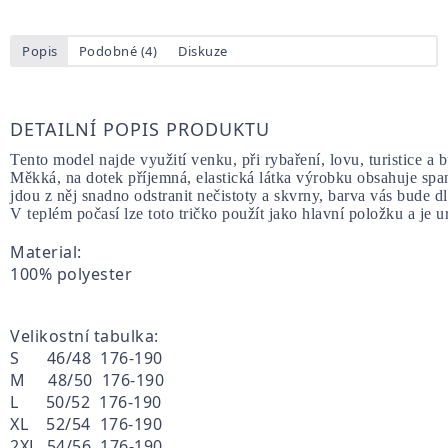
Popis
Podobné (4)
Diskuze
DETAILNÍ POPIS PRODUKTU
Tento model najde využití venku, při rybaření, lovu, turistice a 
Měkká, na dotek příjemná, elastická látka výrobku obsahuje spa
jdou z něj snadno odstranit nečistoty a skvrny, barva vás bude dlo
V teplém počasí lze toto tričko použít jako hlavní položku a je
Material:
100% polyester
Velikostní tabulka:
S 46/48 176-190
M 48/50 176-190
L 50/52 176-190
XL 52/54 176-190
2XL 54/56 176-190