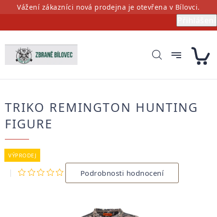
Přejít
Vážení zákazníci nová prodejna je otevřena v Bílovci.
na
Přihlášení
obsah
TRIKO REMINGTON HUNTING
FIGURE
VÝPRODEJ
Průměrné
Podrobnosti hodnocení
hodnocení
produktu
je
0,0
z