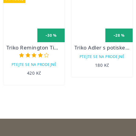
–30 %
–28 %
Triko Remington Timber krátký rukáv
Triko Adler s potiskem
Průměrné
PTEJTE SE NA PRODEJNĚ
hodnocení
PTEJTE SE NA PRODEJNĚ
180 Kč
produktu
420 Kč
je
3,5
z
5
hvězdiček.