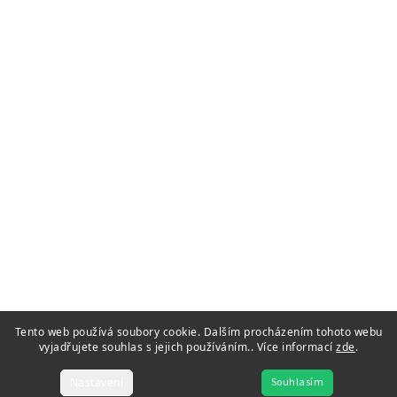
Tento web používá soubory cookie. Dalším procházením tohoto webu
vyjadřujete souhlas s jejich používáním.. Více informací
zde
.
Nastavení
Souhlasím