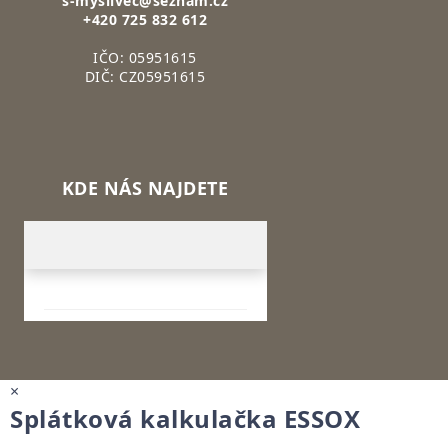
s-myslivec@seznam.cz
+420 725 832 612
IČO: 05951615
DIČ: CZ05951615
KDE NÁS NAJDETE
×
Splátková kalkulačka ESSOX