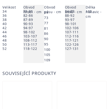
Velikost
Obvod
Obvod
Obvod
Délka
34
78-81
84-88
102
hrudi - cm
pásu - cm
boků - cm
nohavic -
69
36
82-86
88-92
cm
73
38
87-89
93-97
77
40
90-93
98-101
42
94-97
102-106
81
44
98-102
107-111
86
46
103-107
112-116
90
48
108-112
117-121
95
50
113-117
122-126
52
118-122
127-131
100
105
109
SOUVISEJÍCÍ PRODUKTY