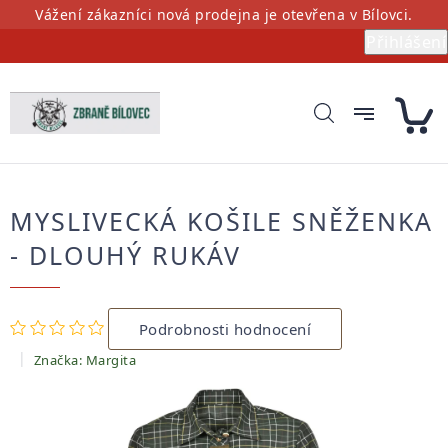
Přejít
Vážení zákazníci nová prodejna je otevřena v Bílovci.
na
Přihlášení
obsah
MYSLIVECKÁ KOŠILE SNĚŽENKA
- DLOUHÝ RUKÁV
Průměrné
Podrobnosti hodnocení
hodnocení
produktu
Značka:
Margita
je
0,0
z
5
hvězdiček.