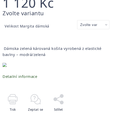
1 120 Kč
Měrná
Zvolte variantu
cena:
Velikost Margita dámská
Dámska zelená károvaná košila vyrobená z elastické
bavlny
– modrá/zelená
Detailní informace
Tisk
Zeptat se
Sdílet