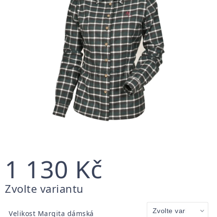
1 130 Kč
Měrná
Zvolte variantu
cena:
Velikost Margita dámská