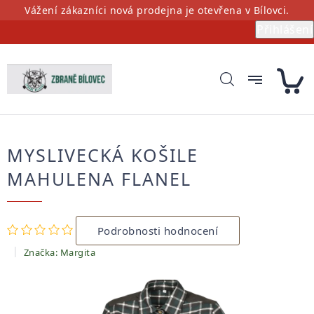
Přejít
Vážení zákazníci nová prodejna je otevřena v Bílovci.
na
Přihlášení
obsah
MYSLIVECKÁ KOŠILE
MAHULENA FLANEL
Průměrné
Podrobnosti hodnocení
hodnocení
produktu
Značka:
Margita
je
0,0
z
5
hvězdiček.