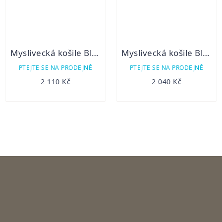
Myslivecká košile Blaser Sergia
Myslivecká košile Blaser Juna dámská
PTEJTE SE NA PRODEJNĚ
PTEJTE SE NA PRODEJNĚ
2 110 Kč
2 040 Kč