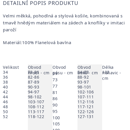
DETAILNÍ POPIS PRODUKTU
Velmi měkká, pohodlná a stylová košile, kombinovaná s
tmavě hnědým materiálem na zádech a knoflíky v imitaci
paroží
Materiál:100% Flanelová bavlna
Velikost
Obvod
Obvod
Obvod
Délka
34
78-81
84-88
102
hrudi - cm
pásu - cm
boků - cm
nohavic -
69
36
82-86
88-92
cm
73
38
87-89
93-97
77
40
90-93
98-101
42
94-97
102-106
81
44
98-102
107-111
86
46
103-107
112-116
90
48
108-112
117-121
95
50
113-117
122-126
52
118-122
127-131
100
105