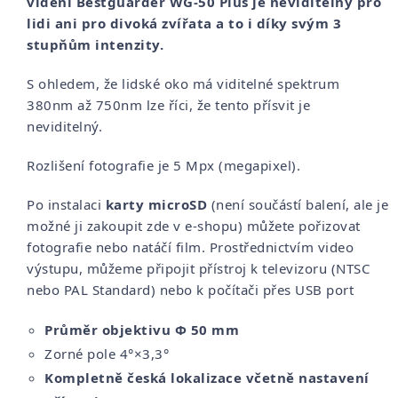
vidění Bestguarder WG-50 Plus je neviditelný pro
lidi ani pro divoká zvířata a to i díky svým 3
stupňům intenzity.
S ohledem, že lidské oko má viditelné spektrum
380nm až 750nm lze říci, že tento přísvit je
neviditelný.
Rozlišení fotografie je 5 Mpx (megapixel).
Po instalaci
karty microSD
(není součástí balení, ale je
možné ji zakoupit zde v e-shopu) můžete pořizovat
fotografie nebo natáčí film. Prostřednictvím video
výstupu, můžeme připojit přístroj k televizoru (NTSC
nebo PAL Standard) nebo k počítači přes USB port
Průměr objektivu Φ 50 mm
Zorné pole 4°×3,3°
Kompletně česká lokalizace včetně nastavení