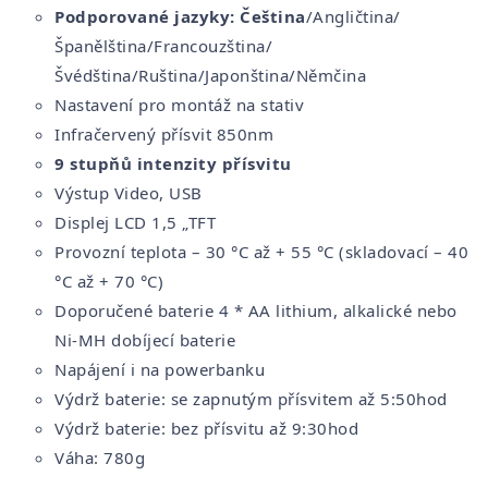
Podporované jazyky: Čeština
/Angličtina/
Španělština/Francouzština/
Švédština/Ruština/Japonština/Němčina
Nastavení pro montáž na stativ
Infračervený přísvit 850nm
9 stupňů intenzity přísvitu
Výstup Video, USB
Displej LCD 1,5 „TFT
Provozní teplota – 30 °C až + 55 °C (skladovací – 40
°C až + 70 °C)
Doporučené baterie 4 * AA lithium, alkalické nebo
Ni-MH dobíjecí baterie
Napájení i na powerbanku
Výdrž baterie: se zapnutým přísvitem až 5:50hod
Výdrž baterie: bez přísvitu až 9:30hod
Váha: 780g