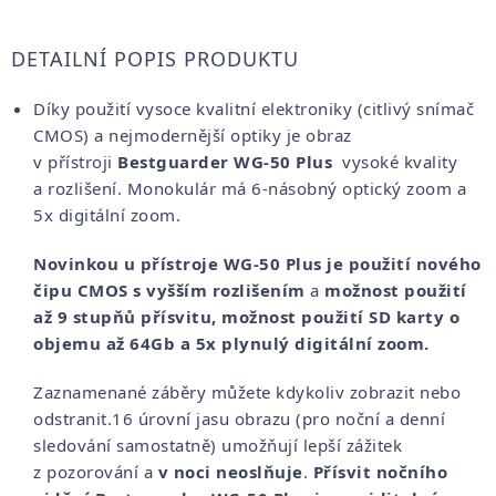
DETAILNÍ POPIS PRODUKTU
Díky použití vysoce kvalitní elektroniky (citlivý snímač
CMOS) a nejmodernější optiky je obraz
v přístroji
Bestguarder WG-50 Plus
vysoké kvality
a rozlišení. Monokulár má 6-násobný optický zoom a
5x digitální zoom.
Novinkou u přístroje WG-50 Plus je použití nového
čipu CMOS s vyšším rozlišením
a
možnost použití
až 9 stupňů přísvitu, možnost použití SD karty o
objemu až 64Gb a 5x plynulý digitální zoom.
Zaznamenané záběry můžete kdykoliv zobrazit nebo
odstranit.16 úrovní jasu obrazu (pro noční a denní
sledování samostatně) umožňují lepší zážitek
z pozorování a
v noci neoslňuje
.
Přísvit nočního