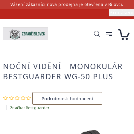
Přejít
Vážení zákazníci nová prodejna je otevřena v Bílovci.
na
Přihlášení
obsah
NOČNÍ VIDĚNÍ - MONOKULÁR
BESTGUARDER WG-50 PLUS
Průměrné
Podrobnosti hodnocení
hodnocení
produktu
Značka:
Bestguarder
je
0,0
z
5
hvězdiček.