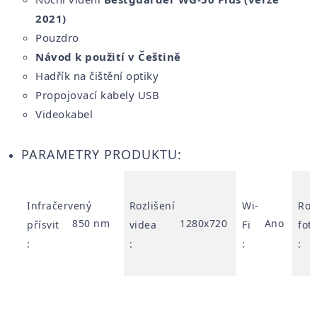
2021)
Pouzdro
Návod k použití v Češtině
Hadřík na čištění optiky
Propojovací kabely USB
Videokabel
PARAMETRY PRODUKTU:
Infračervený
Rozlišení
Wi-
Roz
850 nm
1280x720
Ano
přísvit
videa
Fi
fot
:
:
:
: