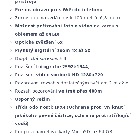
přístroje
Přenos obrazu přes WiFi do telefonu
Zorné pole na vzdálenosti 100 metrů: 6,8 metru
Možnost pořizování foto a video na kartu s
objemem až 64GB!
Optické zvětšení 6x
Plynulý digitální zoom 1x až 5x
Dioptrická korekce: ± 3
Rozlišení
fotografie
2592×1944
,
Rozlišení
video souborů HD 1280x720
Pozorovací rozsah s dostatečným světlem 2 m až ∞
Rozsah pozorování
ve tmě
přes 400m
Úsporný režim
Třída odolnosti: IPX4 (Ochrana proti vniknutí
jakékoliv pevné částice, ochrana proti stříkající
vodě)
Podpora paměťové karty MicroSD, až 64 GB