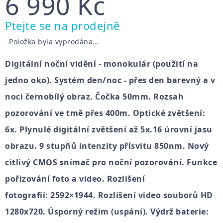
6 990 Kč
Měrná
Ptejte se na prodejně
cena:
Položka byla vyprodána…
Digitální noční vidění - monokulár (použití na
jedno oko). Systém den/noc - přes den barevný a v
noci černobílý obraz. Čočka 50mm. Rozsah
pozorování ve tmě přes 400m. Optické zvětšení:
6x. Plynulé digitální zvětšení až 5x.16 úrovní jasu
obrazu. 9 stupňů intenzity přísvitu 850nm. Nový
citlivý CMOS snímač pro noční pozorování. Funkce
pořizování foto a video. Rozlišení
fotografií: 2592×1944. Rozlišení video souborů HD
1280x720. Úsporný režim (uspání). Výdrž baterie: