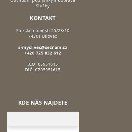
Obchodní podmínky a doprava
Služby
KONTAKT
Slezské náměstí 25/28/10
74301 Bílovec
s-myslivec@seznam.cz
+420 725 832 612
IČO: 05951615
DIČ: CZ05951615
KDE NÁS NAJDETE