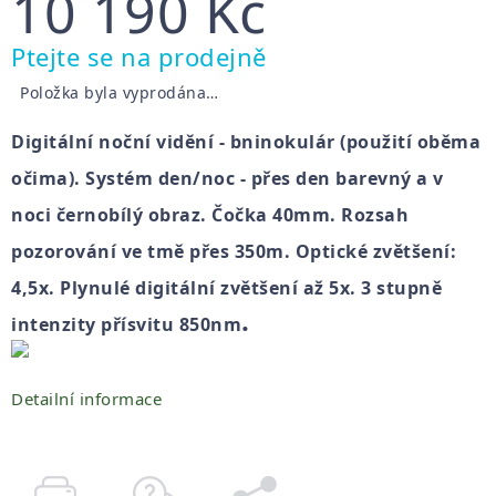
10 190 Kč
Měrná
Ptejte se na prodejně
cena:
Položka byla vyprodána…
Digitální noční vidění - bninokulár (použití oběma
očima). Systém den/noc - přes den barevný a v
noci černobílý obraz. Čočka 40mm. Rozsah
pozorování ve tmě přes 350m. Optické zvětšení:
4,5x. Plynulé digitální zvětšení až 5x. 3 stupně
.
intenzity přísvitu 850nm
Detailní informace