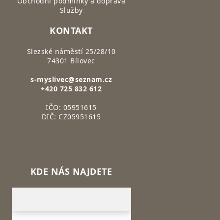
Obchodní podmínky a doprava
Služby
KONTAKT
Slezské náměstí 25/28/10
74301 Bílovec
s-myslivec@seznam.cz
+420 725 832 612
IČO: 05951615
DIČ: CZ05951615
KDE NÁS NAJDETE