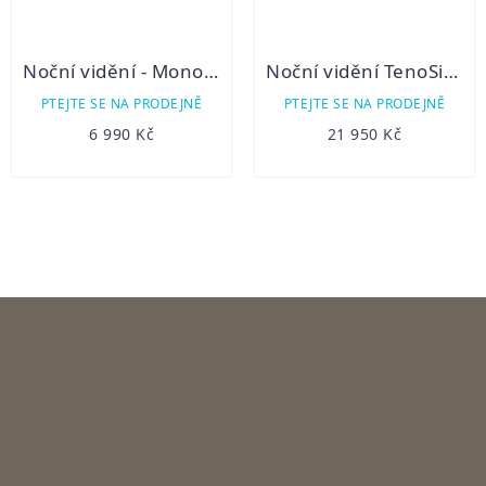
Noční vidění - Monokulár Bestguarder WG-50 Plus
Noční vidění TenoSight Bino NV-80 LRF
PTEJTE SE NA PRODEJNĚ
PTEJTE SE NA PRODEJNĚ
6 990 Kč
21 950 Kč