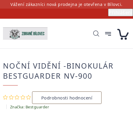
Přejít
Vážení zákazníci nová prodejna je otevřena v Bílovci.
na
Přihlášení
obsah
NOČNÍ VIDĚNÍ -BINOKULÁR
BESTGUARDER NV-900
Průměrné
Podrobnosti hodnocení
hodnocení
produktu
Značka:
Bestguarder
je
0,0
z
5
hvězdiček.