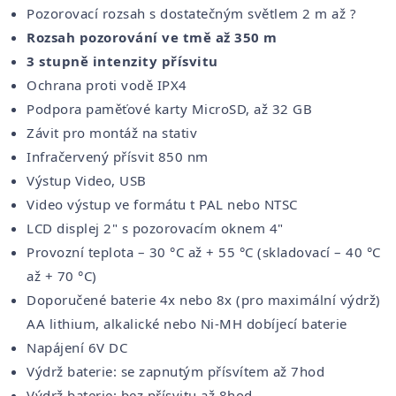
Pozorovací rozsah s dostatečným světlem 2 m až ?
Rozsah pozorování ve tmě až 350 m
3 stupně intenzity přísvitu
Ochrana proti vodě IPX4
Podpora paměťové karty MicroSD, až 32 GB
Závit pro montáž na stativ
Infračervený přísvit 850 nm
Výstup Video, USB
Video výstup ve formátu t PAL nebo NTSC
LCD displej 2" s pozorovacím oknem 4"
Provozní teplota – 30 °C až + 55 °C (skladovací – 40 °C
až + 70 °C)
Doporučené baterie 4x nebo 8x (pro maximální výdrž)
AA lithium, alkalické nebo Ni-MH dobíjecí baterie
Napájení 6V DC
Výdrž baterie: se zapnutým přísvítem až 7hod
Výdrž baterie: bez přísvitu až 8hod