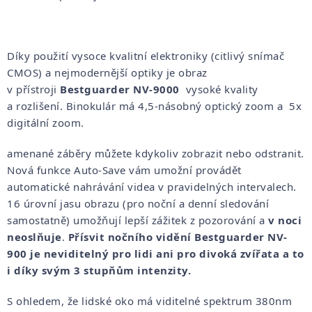
Díky použití vysoce kvalitní elektroniky (citlivý snímač
CMOS) a nejmodernější optiky je obraz
v přístroji
Bestguarder NV-9000
vysoké kvality
a rozlišení. Binokulár má 4,5-násobný optický zoom a 5x
digitální zoom.
amenané záběry můžete kdykoliv zobrazit nebo odstranit.
Nová funkce Auto-Save vám umožní provádět
automatické nahrávání videa v pravidelných intervalech.
16 úrovní jasu obrazu (pro noční a denní sledování
samostatně) umožňují lepší zážitek z pozorování a
v noci
neoslňuje
.
Přísvit nočního vidění Bestguarder NV-
900 je neviditelný pro lidi ani pro divoká zvířata a to
i díky svým 3 stupňům intenzity.
S ohledem, že lidské oko má viditelné spektrum 380nm