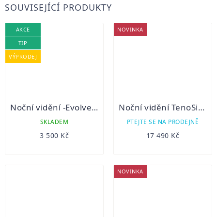
SOUVISEJÍCÍ PRODUKTY
AKCE
NOVINKA
TIP
VÝPRODEJ
Noční vidění -Evolveo Night Vision W25 binokulár WIFI
Noční vidění TenoSight Bino NV-80
SKLADEM
PTEJTE SE NA PRODEJNĚ
3 500 Kč
17 490 Kč
NOVINKA