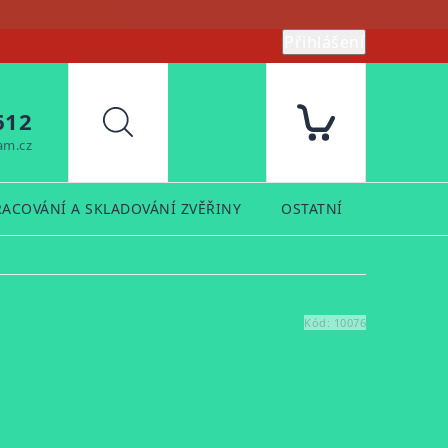
Přihlášení
612
Hledat
am.cz
RACOVÁNÍ A SKLADOVÁNÍ ZVĚŘINY
OSTATNÍ
PRODUK
Kód:
10076