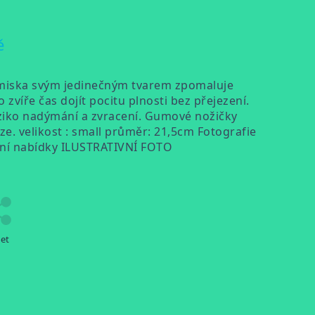
ě
í miska svým jedinečným tvarem zpomaluje
víře čas dojít pocitu plnosti bez přejezení.
riziko nadýmání a zvracení. Gumové nožičky
ze. velikost : small průměr: 21,5cm Fotografie
uální nabídky ILUSTRATIVNÍ FOTO
let