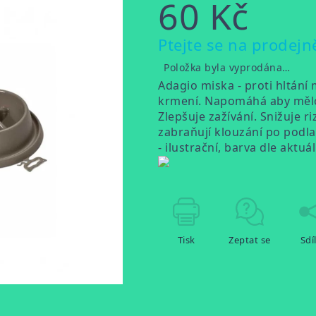
60 Kč
Měrná
Ptejte se na prodejn
cena:
Položka byla vyprodána…
Adagio miska - proti hltán
krmení. Napomáhá aby mělo z
Zlepšuje zažívání. Snižuje 
zabraňují klouzání po podla
- ilustrační, barva dle akt
Tisk
Zeptat se
Sdí