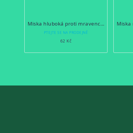
Miska hluboká proti mravencům Georgeplast
PTEJTE SE NA PRODEJNĚ
62 Kč