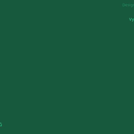
Desi
Vy
ů