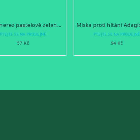
Miska nerez pastelově zelená potisk 0,55 l
Miska proti hltání Adagi
PTEJTE SE NA PRODEJNĚ
PTEJTE SE NA PRODEJN
57 Kč
94 Kč