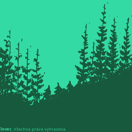
ílovec
. Všechna práva vyhrazena.