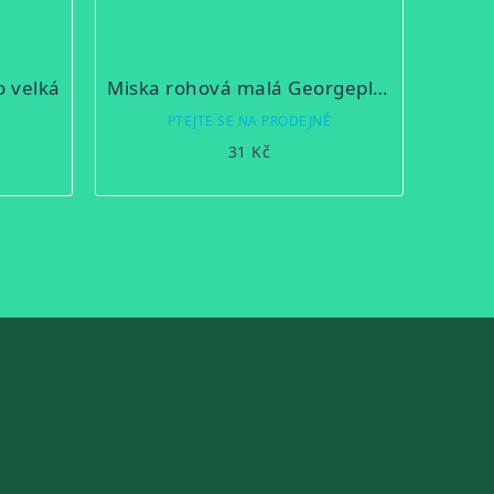
o velká
Miska rohová malá Georgeplast
Ě
PTEJTE SE NA PRODEJNĚ
31 Kč