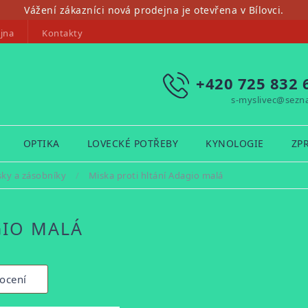
Vážení zákazníci nová prodejna je otevřena v Bílovci.
jna
Kontakty
+420 725 832 
s-myslivec@sezn
OPTIKA
LOVECKÉ POTŘEBY
KYNOLOGIE
ZP
sky a zásobníky
/
Miska proti hltání Adagio malá
GIO MALÁ
ocení