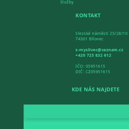
Služby
KONTAKT
Slezské náměstí 25/28/10
74301 Bílovec
s-myslivec@seznam.cz
+420 725 832 612
IČO: 05951615
DIČ: CZ05951615
KDE NÁS NAJDETE