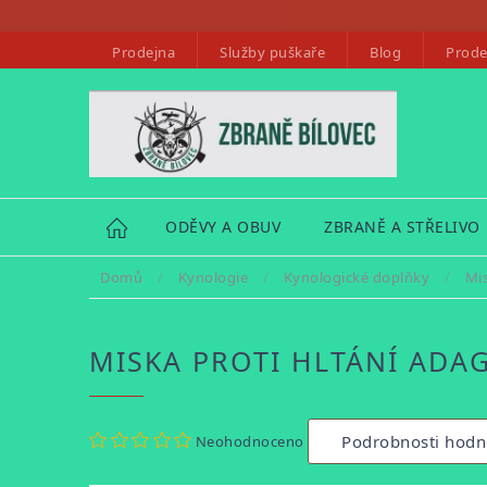
Přejít
na
Prodejna
Služby puškaře
Blog
Prode
obsah
HOME
ODĚVY A OBUV
ZBRANĚ A STŘELIVO
Domů
/
Kynologie
/
Kynologické doplňky
/
Mi
MISKA PROTI HLTÁNÍ ADA
Průměrné
Podrobnosti hodn
Neohodnoceno
hodnocení
produktu
je