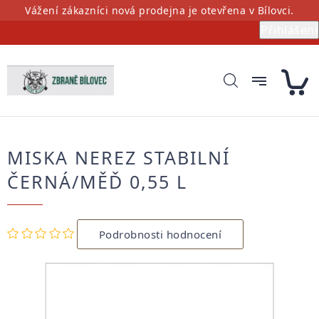
Přejít
Vážení zákazníci nová prodejna je otevřena v Bílovci.
na
Přihlášení
obsah
MISKA NEREZ STABILNÍ
ČERNÁ/MĚĎ 0,55 L
Průměrné
Podrobnosti hodnocení
hodnocení
produktu
je
0,0
z
5
hvězdiček.