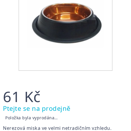
61 Kč
Měrná
Ptejte se na prodejně
cena:
Položka byla vyprodána…
Nerezová miska ve velmi netradičním vzhledu.