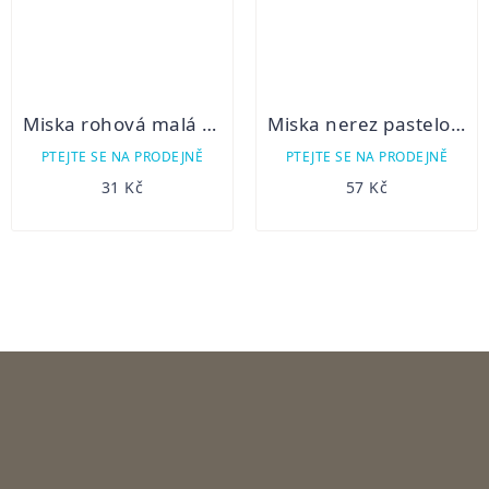
Miska rohová malá Georgeplast
Miska nerez pastelově zelená potisk 0,55 l
PTEJTE SE NA PRODEJNĚ
PTEJTE SE NA PRODEJNĚ
31 Kč
57 Kč