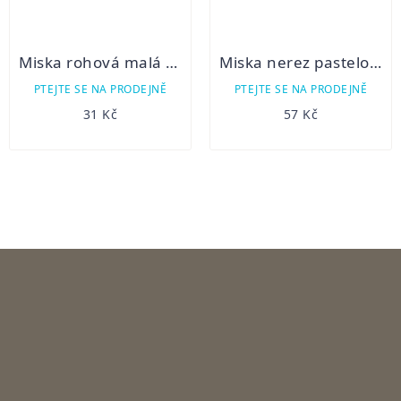
Miska rohová malá Georgeplast
Miska nerez pastelově zelená potisk 0,55 l
PTEJTE SE NA PRODEJNĚ
PTEJTE SE NA PRODEJNĚ
31 Kč
57 Kč