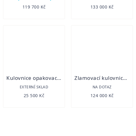
119 700 Kč
133 000 Kč
Kulovnice opakovací Browning X-BOLT SF Composite Black Threaded
Zlamovací kulovnice Merkel K5 Arabesque
EXTERNÍ SKLAD
NA DOTAZ
25 500 Kč
124 000 Kč