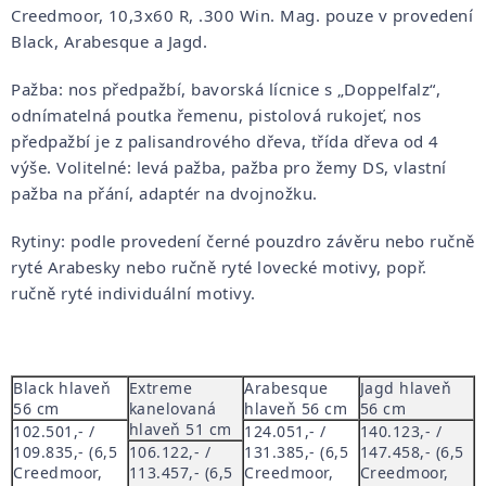
Creedmoor, 10,3x60 R, .300 Win. Mag. pouze v provedení
Black, Arabesque a Jagd.
Pažba: nos předpažbí, bavorská lícnice s „Doppelfalz“,
odnímatelná poutka řemenu, pistolová rukojeť, nos
předpažbí je z palisandrového dřeva, třída dřeva od 4
výše. Volitelné: levá pažba, pažba pro žemy DS, vlastní
pažba na přání, adaptér na dvojnožku.
Rytiny: podle provedení černé pouzdro závěru nebo ručně
ryté Arabesky nebo ručně ryté lovecké motivy, popř.
ručně ryté individuální motivy.
Black hlaveň
Extreme
Arabesque
Jagd hlaveň
56 cm
kanelovaná
hlaveň 56 cm
56 cm
hlaveň 51 cm
102.501,- /
124.051,- /
140.123,- /
109.835,- (6,5
106.122,- /
131.385,- (6,5
147.458,- (6,5
Creedmoor,
113.457,- (6,5
Creedmoor,
Creedmoor,