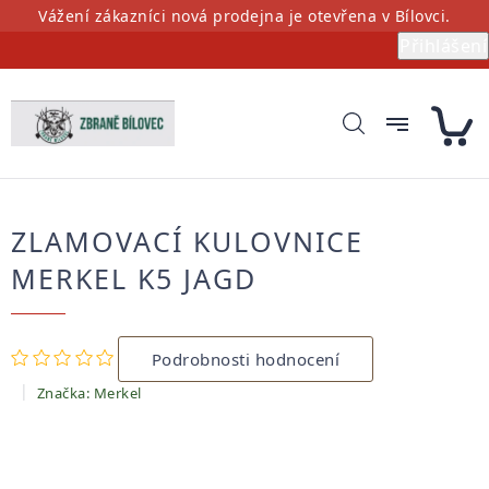
Přejít
Vážení zákazníci nová prodejna je otevřena v Bílovci.
na
Přihlášení
obsah
ZLAMOVACÍ KULOVNICE
MERKEL K5 JAGD
Průměrné
Podrobnosti hodnocení
hodnocení
produktu
Značka:
Merkel
je
0,0
z
5
hvězdiček.