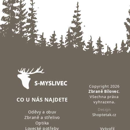
Zápatí
Copyright 2026
Zbraně Bílovec
.
Všechna práva
CO U NÁS NAJDETE
vyhrazena.
Design
Oděvy a obuv
Shoptetak.cz
Zbraně a střelivo
Optika
Lovecké potřeby
Vytvořil