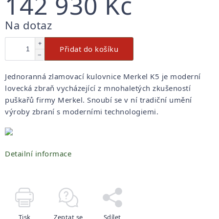
142 930 Kč
Měrná
Na dotaz
cena:
+
Přidat do košíku
−
Jednoranná zlamovací kulovnice Merkel K5 je moderní
lovecká zbraň vycházející z mnohaletých zkušeností
puškařů firmy Merkel. Snoubí se v ní tradiční umění
výroby zbraní s moderními technologiemi.
Detailní informace
Tisk
Zeptat se
Sdílet