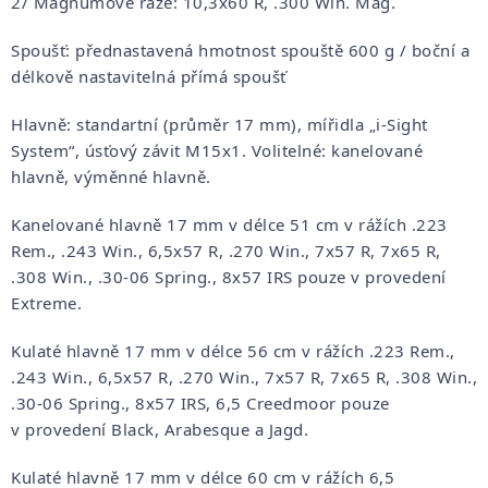
2/ Magnumové ráže: 10,3x60 R, .300 Win. Mag.
Spoušť: přednastavená hmotnost spouště 600 g / boční a
délkově nastavitelná přímá spoušť
Hlavně: standartní (průměr 17 mm), mířidla „i-Sight
System“, úsťový závit M15x1. Volitelné: kanelované
hlavně, výměnné hlavně.
Kanelované hlavně 17 mm v délce 51 cm v rážích .223
Rem., .243 Win., 6,5x57 R, .270 Win., 7x57 R, 7x65 R,
.308 Win., .30-06 Spring., 8x57 IRS pouze v provedení
Extreme.
Kulaté hlavně 17 mm v délce 56 cm v rážích .223 Rem.,
.243 Win., 6,5x57 R, .270 Win., 7x57 R, 7x65 R, .308 Win.,
.30-06 Spring., 8x57 IRS, 6,5 Creedmoor pouze
v provedení Black, Arabesque a Jagd.
Kulaté hlavně 17 mm v délce 60 cm v rážích 6,5