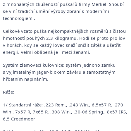
z mnohaletých zkušeností puškařů firmy Merkel. Snoubí
se v ní tradiční umění výroby zbraní s moderními
technologiemi.
Celkově vzato puška nejkompaktnějších rozměrů s čistou
hmotností pouhých 2,3 kilogramu. Hodí se proto pro lov
v horách, kdy se každý lovec snaží snížit zátěž a ušetřit
energii. Velmi oblíbená je i mezi ženami.
Systém zlamovací kulovnice: systém jednoho zámku
s vyjímatelným Jäger-blokem závěru a samostatným
hřbetním napínáním.
Ráže:
1/ Standartní ráže: .223 Rem., .243 Win., 6,5x57 R, .270
Win., 7x57 R, 7x65 R, .308 Win., .30-06 Spring., 8x57 IRS,
6,5 Creedmoor