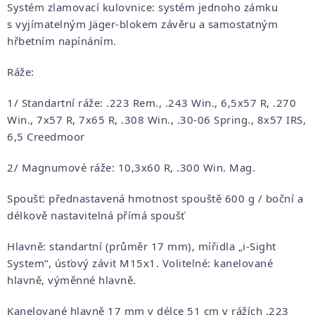
Systém zlamovací kulovnice: systém jednoho zámku
s vyjímatelným Jäger-blokem závěru a samostatným
hřbetním napínáním.
Ráže:
1/ Standartní ráže: .223 Rem., .243 Win., 6,5x57 R, .270
Win., 7x57 R, 7x65 R, .308 Win., .30-06 Spring., 8x57 IRS,
6,5 Creedmoor
2/ Magnumové ráže: 10,3x60 R, .300 Win. Mag.
Spoušť: přednastavená hmotnost spouště 600 g / boční a
délkově nastavitelná přímá spoušť
Hlavně: standartní (průměr 17 mm), mířidla „i-Sight
System“, úsťový závit M15x1. Volitelné: kanelované
hlavně, výměnné hlavně.
Kanelované hlavně 17 mm v délce 51 cm v rážích .223