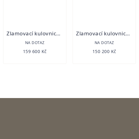
Zlamovací kulovnice Blaser K 95 Luxus
Zlamovací kulovnice Blaser K 95 Ultimate leather
NA DOTAZ
NA DOTAZ
159 600 Kč
150 200 Kč