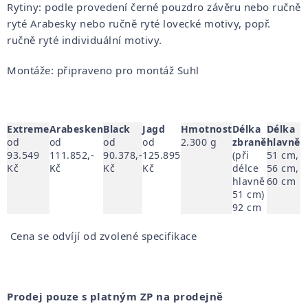
Rytiny: podle provedení černé pouzdro závěru nebo ručně
ryté Arabesky nebo ručně ryté lovecké motivy, popř.
ručně ryté individuální motivy.
Montáže: připraveno pro montáž Suhl
Extreme
Arabesken
Black
Jagd
Hmotnost
Délka
Délka
P
od
od
od
od
2.300 g
zbraně
hlavně
h
93.549
111.852,-
90.378,-
125.895
(při
51 cm,
1
Kč
Kč
Kč
Kč
délce
56 cm,
hlavně
60 cm
51 cm)
92 cm
Cena se odvíjí od zvolené specifikace
Prodej pouze s platným ZP na prodejně