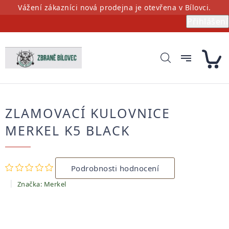
Přejít
Vážení zákazníci nová prodejna je otevřena v Bílovci.
na
Přihlášení
obsah
ZLAMOVACÍ KULOVNICE
MERKEL K5 BLACK
Průměrné
Podrobnosti hodnocení
hodnocení
produktu
Značka:
Merkel
je
0,0
z
5
hvězdiček.