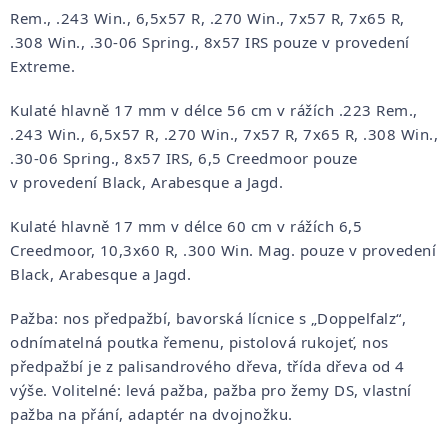
Rem., .243 Win., 6,5x57 R, .270 Win., 7x57 R, 7x65 R,
.308 Win., .30-06 Spring., 8x57 IRS pouze v provedení
Extreme.
Kulaté hlavně 17 mm v délce 56 cm v rážích .223 Rem.,
.243 Win., 6,5x57 R, .270 Win., 7x57 R, 7x65 R, .308 Win.,
.30-06 Spring., 8x57 IRS, 6,5 Creedmoor pouze
v provedení Black, Arabesque a Jagd.
Kulaté hlavně 17 mm v délce 60 cm v rážích 6,5
Creedmoor, 10,3x60 R, .300 Win. Mag. pouze v provedení
Black, Arabesque a Jagd.
Pažba: nos předpažbí, bavorská lícnice s „Doppelfalz“,
odnímatelná poutka řemenu, pistolová rukojeť, nos
předpažbí je z palisandrového dřeva, třída dřeva od 4
výše. Volitelné: levá pažba, pažba pro žemy DS, vlastní
pažba na přání, adaptér na dvojnožku.