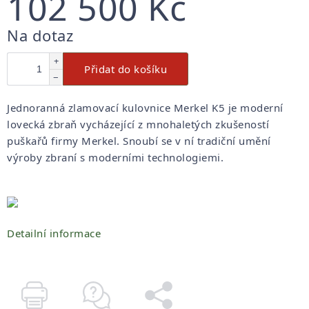
102 500 Kč
Měrná
Na dotaz
cena:
+
Přidat do košíku
−
Jednoranná zlamovací kulovnice Merkel K5 je moderní
lovecká zbraň vycházející z mnohaletých zkušeností
puškařů firmy Merkel. Snoubí se v ní tradiční umění
výroby zbraní s moderními technologiemi.
Detailní informace