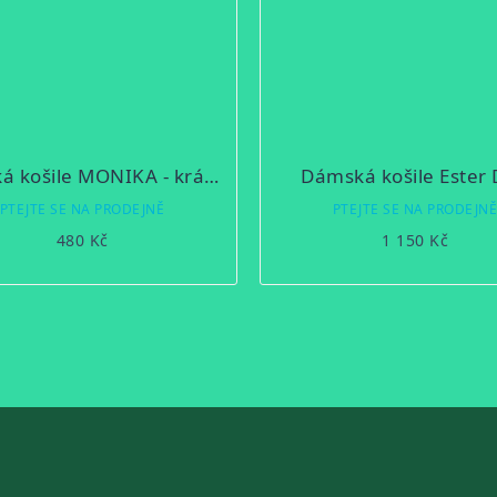
Dámská košile MONIKA - krátký rukáv
Dámská košile Ester 
PTEJTE SE NA PRODEJNĚ
PTEJTE SE NA PRODEJN
480 Kč
1 150 Kč