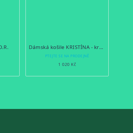
D.R.
Dámská košile KRISTÍNA - krátký rukáv
Ě
PTEJTE SE NA PRODEJNĚ
1 020 Kč