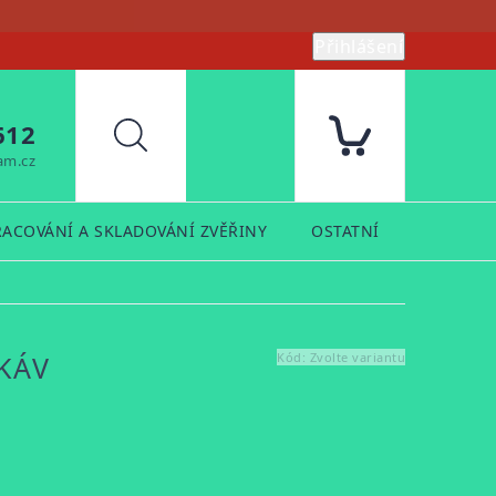
Přihlášení
612
Hledat
am.cz
RACOVÁNÍ A SKLADOVÁNÍ ZVĚŘINY
OSTATNÍ
PRODUK
KÁV
Kód:
Zvolte variantu