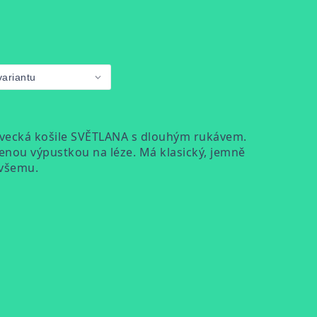
ivecká košile SVĚTLANA s dlouhým rukávem.
enou výpustkou na léze. Má klasický, jemně
 všemu.