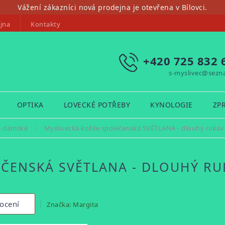
Vážení zákazníci nová prodejna je otevřena v Bílovci.
jna
Kontakty
+420 725 832 
s-myslivec@sezn
OPTIKA
LOVECKÉ POTŘEBY
KYNOLOGIE
ZP
e dámské
/
Myslivecká košile společenská SVĚTLANA - dlouhý rukáv
EČENSKÁ SVĚTLANA - DLOUHÝ RU
ocení
Značka:
Margita