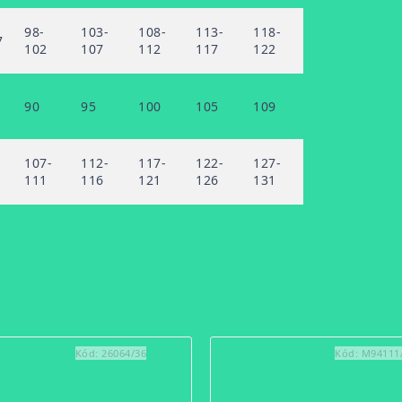
98-
103-
108-
113-
118-
7
102
107
112
117
122
90
95
100
105
109
107-
112-
117-
122-
127-
111
116
121
126
131
Kód:
26064/36
Kód:
M94111