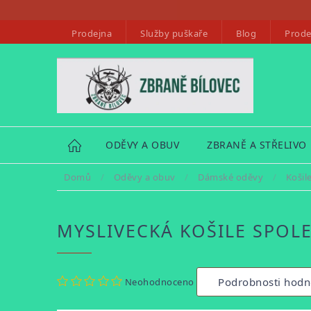
Přejít
na
Prodejna
Služby puškaře
Blog
Prode
obsah
HOME
ODĚVY A OBUV
ZBRANĚ A STŘELIVO
Domů
/
Oděvy a obuv
/
Dámské oděvy
/
Košil
MYSLIVECKÁ KOŠILE SPOL
Průměrné
Podrobnosti hodn
Neohodnoceno
hodnocení
produktu
je