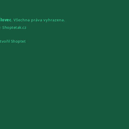
ílovec
. Všechna práva vyhrazena.
gn
Shoptetak.cz
tvořil Shoptet