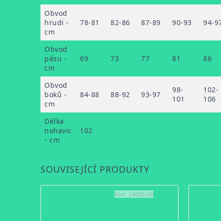
Obvod
hrudi -
78-81
82-86
87-89
90-93
94-9
cm
Obvod
pásu -
69
73
77
81
86
cm
Obvod
98-
102-
boků -
84-88
88-92
93-97
101
106
cm
Délka
nohavic
102
- cm
SOUVISEJÍCÍ PRODUKTY
Kód:
26055/36