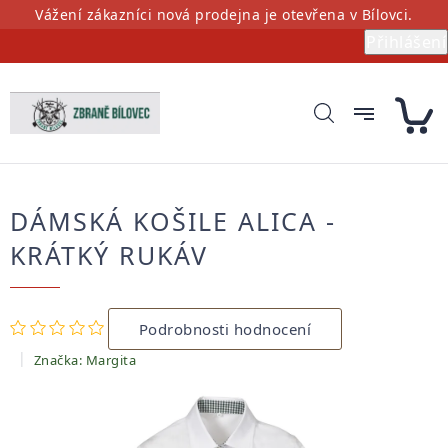
Přejít
Vážení zákazníci nová prodejna je otevřena v Bílovci.
na
Přihlášení
obsah
DÁMSKÁ KOŠILE ALICA -
KRÁTKÝ RUKÁV
Průměrné
Podrobnosti hodnocení
hodnocení
produktu
Značka:
Margita
je
0,0
z
5
hvězdiček.