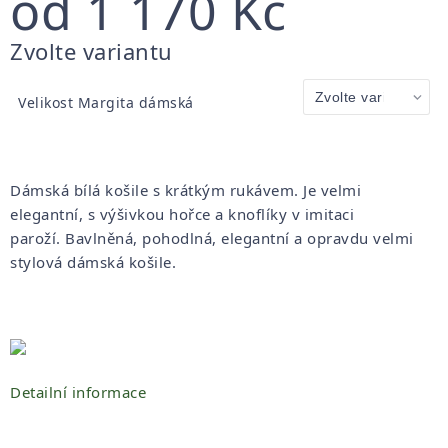
od
1 170 Kč
Měrná
Zvolte variantu
cena:
Velikost Margita dámská
Dámská bílá košile s krátkým rukávem.
Je velmi
elegantní, s výšivkou hořce a knoflíky v imitaci
paroží.
Bavlněná, pohodlná, elegantní a opravdu velmi
stylová dámská košile.
Detailní informace