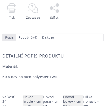
Tisk
Zeptat se
Sdílet
Popis
Podobné (4)
Diskuze
DETAILNÍ POPIS PRODUKTU
Materiál:
60% Bavlna 40% polyester TWILL
Veľkosť
Obvod
Obvod
Obvod
Dĺžka
34
hrude - cm
pásu - cm
bokov - cm
nohavíc -
36
78-81
69
84-88
cm