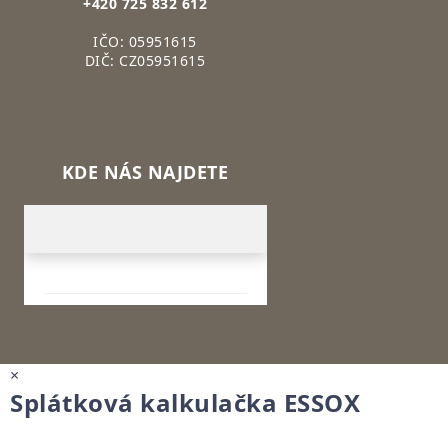
+420 725 832 612
IČO: 05951615
DIČ: CZ05951615
KDE NÁS NAJDETE
×
Splátková kalkulačka ESSOX