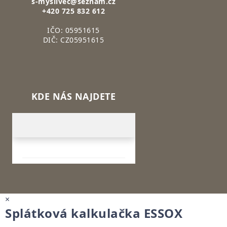
s-myslivec@seznam.cz
+420 725 832 612
IČO: 05951615
DIČ: CZ05951615
KDE NÁS NAJDETE
×
Splátková kalkulačka ESSOX