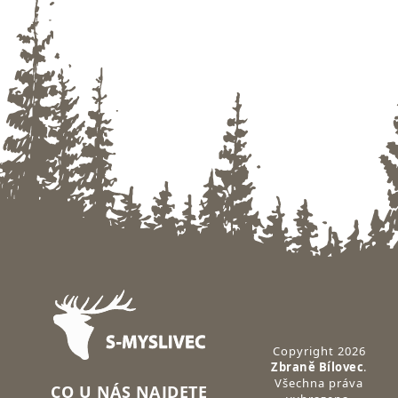
Zápatí
Copyright 2026
Zbraně Bílovec
.
Všechna práva
CO U NÁS NAJDETE