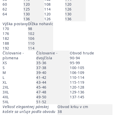
60
120
108
120
62
125
114
126
64
130
120
130
136
126
136
Výška postavy
Dĺžka nohavíc
170
98
176
102
182
106
188
110
192
114
Číslovanie -
Číslovanie -
Obvod hrude
písmena
dvojčísla
90-94
XS
35-36
95-99
S
37-38
100-105
M
39-40
106-109
L
41-42
110-114
XL
43-44
115-119
2XL
45-46
120-128
3XL
47-48
129-136
4XL
49-50
137-145
5XL
51-52
Veľkosť elegantnej pánskej
Obvod krku v cm
košele sa určuje podľa obvodu
38