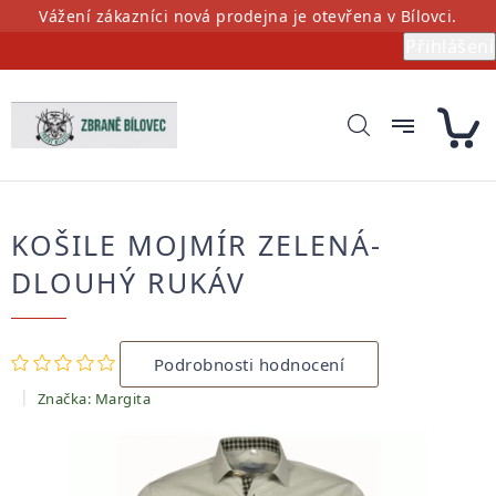
Přejít
Vážení zákazníci nová prodejna je otevřena v Bílovci.
na
Přihlášení
obsah
KOŠILE MOJMÍR ZELENÁ-
DLOUHÝ RUKÁV
Průměrné
Podrobnosti hodnocení
hodnocení
produktu
Značka:
Margita
je
0,0
z
5
hvězdiček.