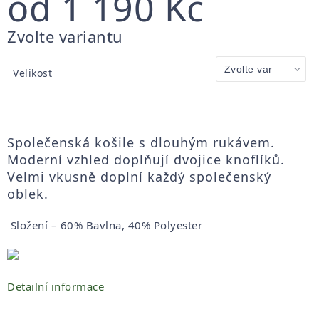
od
1 190 Kč
Měrná
Zvolte variantu
cena:
Velikost
Společenská košile s dlouhým rukávem.
Moderní vzhled doplňují dvojice knoflíků.
Velmi vkusně doplní každý společenský
oblek.
Složení – 60% Bavlna, 40% Polyester
Detailní informace